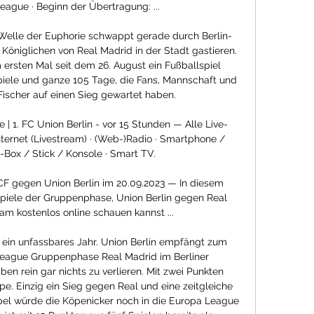
ague · Beginn der Übertragung: ...

 Welle der Euphorie schwappt gerade durch Berlin-
 Königlichen von Real Madrid in der Stadt gastieren. 
 ersten Mal seit dem 26. August ein Fußballspiel 
iele und ganze 105 Tage, die Fans, Mannschaft und 
Fischer auf einen Sieg gewartet haben. 

 | 1. FC Union Berlin - vor 15 Stunden — Alle Live-
ternet (Livestream) · (Web-)Radio · Smartphone / 
-Box / Stick / Konsole · Smart TV.

 gegen Union Berlin im 20.09.2023 — In diesem 
 Spiele der Gruppenphase, Union Berlin gegen Real 
am kostenlos online schauen kannst ...

 ein unfassbares Jahr. Union Berlin empfängt zum 
eague Gruppenphase Real Madrid im Berliner 
en rein gar nichts zu verlieren. Mit zwei Punkten 
pe. Einzig ein Sieg gegen Real und eine zeitgleiche 
l würde die Köpenicker noch in die Europa League 