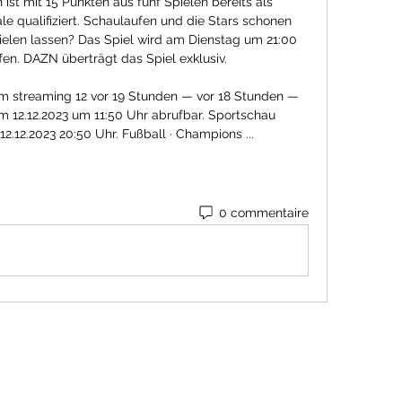
ist mit 15 Punkten aus fünf Spielen bereits als 
le qualifiziert. Schaulaufen und die Stars schonen 
elen lassen? Das Spiel wird am Dienstag um 21:00 
fen. DAZN überträgt das Spiel exklusiv. 

m streaming 12 vor 19 Stunden — vor 18 Stunden — 
m 12.12.2023 um 11:50 Uhr abrufbar. Sportschau 
2.12.2023 20:50 Uhr. Fußball · Champions ...
0 commentaire
Formulaire d'abonnement