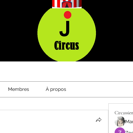
Membres
À propos
Circassien
Mar
Zoe