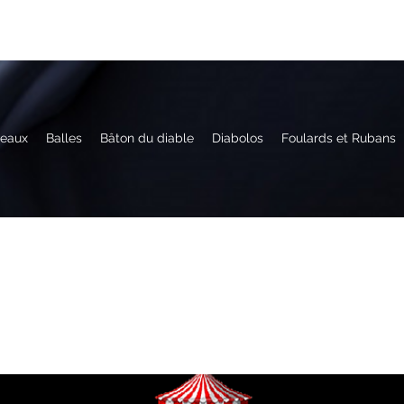
eaux
Balles
Bâton du diable
Diabolos
Foulards et Rubans