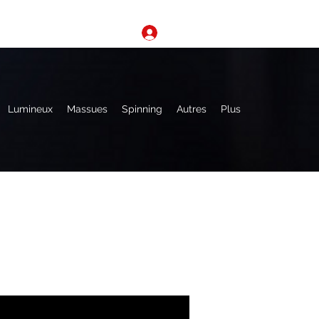
Se connecter
Lumineux
Massues
Spinning
Autres
Plus