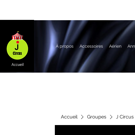
À propos
Accessoires
Aérien
Ann
Accueil
Groupes
J Circus