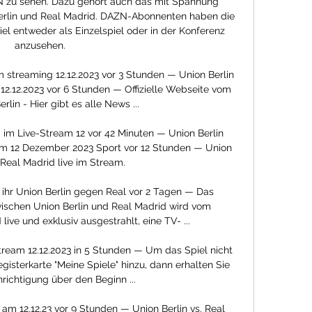
ZN zu sehen. Dazu gehört auch das mit Spannung 
erlin und Real Madrid. DAZN-Abonnenten haben die 
iel entweder als Einzelspiel oder in der Konferenz 
anzusehen. 

 streaming 12.12.2023 vor 3 Stunden — Union Berlin 
2.12.2023 vor 6 Stunden — Offizielle Webseite vom 
rlin - Hier gibt es alle News ...

 im Live-Stream 12 vor 42 Minuten — Union Berlin 
m 12 Dezember 2023 Sport vor 12 Stunden — Union 
. Real Madrid live im Stream.

hr Union Berlin gegen Real vor 2 Tagen — Das 
schen Union Berlin und Real Madrid wird vom 
ve und exklusiv ausgestrahlt, eine TV- ...

stream 12.12.2023 in 5 Stunden — Um das Spiel nicht 
gisterkarte "Meine Spiele" hinzu, dann erhalten Sie 
richtigung über den Beginn ...

 am 12.12.23 vor 9 Stunden — Union Berlin vs. Real 