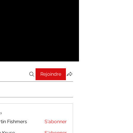
Rejoindre
s
tin Fishmers
S'abonner
 Kruse
S'abonner