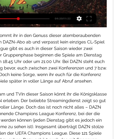
e kommt ihr in den Genuss dieser atemberaubenden 
in DAZN-Abo ab und verpasst kein einziges CL-Spiel 
ue gibt es auch in dieser Saison wieder zwei 
er Gruppenphase beginnen die Spiele am Dienstag 
 18:45 Uhr oder um 21:00 Uhr. Bei DAZN steht euch 
ng bevor, euch zwischen zwei Konferenzen und 7 bzw. 
Doch keine Sorge, wenn ihr euch für die Konferenz 
iele später in voller Länge auf Abruf ansehen. 

eam und TVIn dieser Saison könnt ihr die Königsklasse 
N erleben. Der beliebte Streamingdienst zeigt so gut 
 voller Länge. Doch das ist noch nicht alles – DAZN 
annende Champions League Konferenz, bei der die 
 werden können (jeden Dienstag gibt es jedoch ein 
ime zu sehen ist). Insgesamt überträgt DAZN stolze 
elen der UEFA Champions League. Diese 121 Spiele 