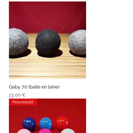
Gaby 70 (balle en laine)
Prix
13,00 €
Nouveauté