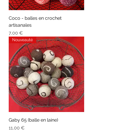
Coco - balles en crochet
artisanales
Prix
7,00 €
Nouveauté
Gaby 65 (balle en laine)
Prix
11,00 €