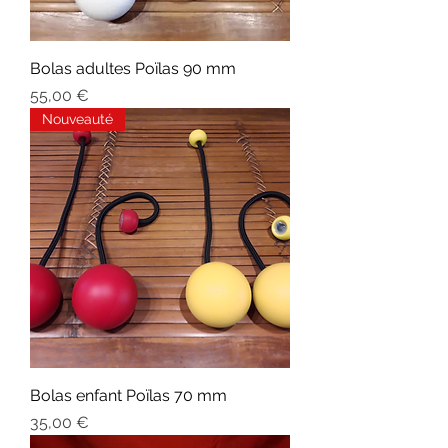
Bolas adultes Poïlas 90 mm
Prix
55,00 €
Nouveauté
Bolas enfant Poïlas 70 mm
Prix
35,00 €