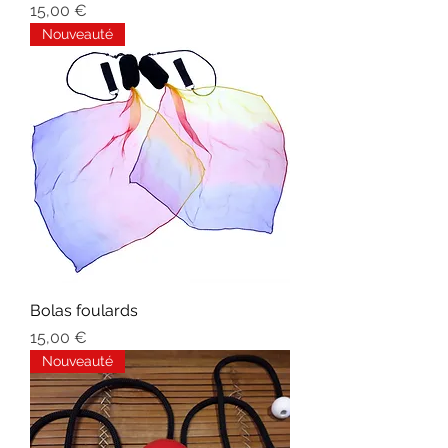
Prix
15,00 €
Nouveauté
Bolas foulards
Prix
15,00 €
Nouveauté