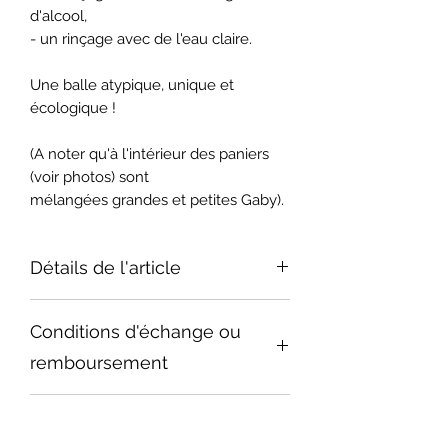
d'alcool,
- un rinçage avec de l'eau claire.
Une balle atypique, unique et
écologique !
(A noter qu'à l'intérieur des paniers
(voir photos) sont
mélangées grandes et petites Gaby).
Détails de l'article
Taille : 65 mm
Conditions d'échange ou
Poids : 100 g
Intérieur : sable et laine
remboursement
Extérieur : laine
Nous faisons de notre mieux pour
Conditions de livraison
vous donner satisfaction. Si un