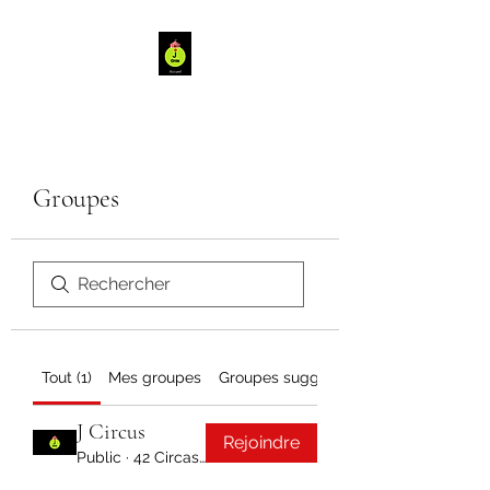
Groupes
Tout (1)
Mes groupes
Groupes suggérés
J Circus
Rejoindre
Public
·
42 Circassiens