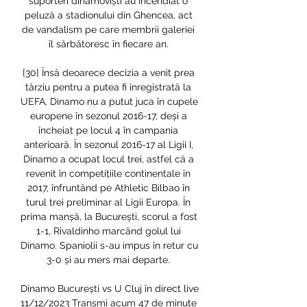
suporteri dinamoviști au incendiat o 
peluză a stadionului din Ghencea, act 
de vandalism pe care membrii galeriei 
îl sărbătoresc în fiecare an. 

[30] Însă deoarece decizia a venit prea 
târziu pentru a putea fi înregistrată la 
UEFA, Dinamo nu a putut juca în cupele 
europene în sezonul 2016-17, deși a 
încheiat pe locul 4 în campania 
anterioară. În sezonul 2016-17 al Ligii I, 
Dinamo a ocupat locul trei, astfel că a 
revenit în competițiile continentale în 
2017, înfruntând pe Athletic Bilbao în 
turul trei preliminar al Ligii Europa. În 
prima manșă, la București, scorul a fost 
1-1, Rivaldinho marcând golul lui 
Dinamo. Spaniolii s-au impus în retur cu 
3-0 și au mers mai departe. 

Dinamo București vs U Cluj în direct live 
11/12/2023 Transmi acum 47 de minute 