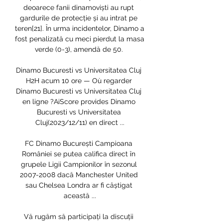
deoarece fanii dinamoviști au rupt 
gardurile de protecție și au intrat pe 
teren[21]. În urma incidentelor, Dinamo a 
fost penalizată cu meci pierdut la masa 
verde (0-3), amendă de 50. 

Dinamo Bucuresti vs Universitatea Cluj 
H2H acum 10 ore — Où regarder 
Dinamo Bucuresti vs Universitatea Cluj 
en ligne ?AiScore provides Dinamo 
Bucuresti vs Universitatea 
Cluj(2023/12/11) en direct ...

FC Dinamo București Campioana 
României se putea califica direct în 
grupele Ligii Campionilor în sezonul 
2007-2008 dacă Manchester United 
sau Chelsea Londra ar fi câștigat 
această ...

Vă rugăm să participați la discuții 