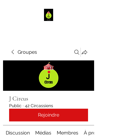
Groupes
J Circus
Public
·
42 Circassiens
Rejoindre
Discussion
Médias
Membres
À propos