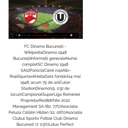
FC Dinamo București - 
WikipediaDinamo 1948 
BucureștiInformații generaleNume 
completSC Dinamo 1948 
SA[1]PoreclăCâinii roșiiAlb–
RoșiiSpartaniiHaitaData fondării14 mai 
1948; acum 75 de aniCulori 
StadionDinamo(15. 032 de 
locuri)CampionatSuperLiga României 
ProprietarRed&White 2022 
Management SA (80. 77%)Asociația 
Peluza Cătălin Hîldan (12. 06%)Asociația 
Clubul Sportiv Fotbal Club Dinamo 
București (7. 03%)Lotus Perfect 