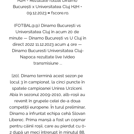
H2H - Rezultate fotbal Dinamo 
București x Universitatea Cluj H2H • 
09.12.2023 ≡ fscore.ro.

(FOTBAL@@) Dinamo București vs 
Universitatea Cluj în acum 20 de 
minute — Dinamo București vs U Cluj în 
direct 2022 11.12.2023 acum 4 ore — 
Dinamo Bucuresti Universitatea Cluj-
Napoca rezultate live (video 
transmisiune ...

[20]. Dinamo termină acest sezon pe 
locul 3 în campionat, la cinci puncte în 
spatele campioanei Unirea Urziceni. 
Abia în sezonul 2009-2010, alb-roșii au 
revenit în grupele celei de-a doua 
competiții europene. În turul preliminar, 
Dinamo a înfruntat echipa cehă Slovan 
Liberec. Prima manșă a fost un coșmar 
pentru câinii roșii, care au pierdut cu 0-
2 după un meci întrerupt în minutul 88, 