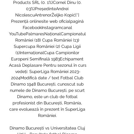
Products SRL (0. 1%)Cornel Dinu (0. 
03%)PreședinteAndrei 
NicolescuAntrenorŽeljko Kopić[*] 
Prezență onlinesite web oficialpagină 
FacebookInstagramcanal 
YouTubePalmaresNaționalCampionatul 
României (18) Cupa României (13) 
Supercupa României (2) Cupa Ligii 
(1)InternaționalCupa Campionilor 
Europeni Semifinală 1983Echipament 
Acasă Deplasare Pentru sezonul în curs 
vedeți: SuperLiga României 2023-
2024Modifică date / text Fotbal Club 
Dinamo 1948 București, cunoscut sub 
numele de Dinamo București, pe scurt 
Dinamo, este un club de fotbal 
profesionist din București, România, 
care evoluează în prezent în SuperLiga 
României. 

Dinamo București vs Universitatea Cluj 