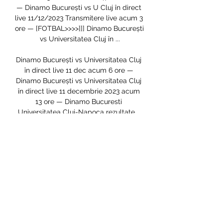
— Dinamo București vs U Cluj în direct 
live 11/12/2023 Transmitere live acum 3 
ore — [FOTBAL>>>>]]] Dinamo București 
vs Universitatea Cluj în ...

Dinamo București vs Universitatea Cluj 
în direct live 11 dec acum 6 ore — 
Dinamo București vs Universitatea Cluj 
în direct live 11 decembrie 2023 acum 
13 ore — Dinamo Bucuresti 
Universitatea Cluj-Napoca rezultate ...

Dinamo București vs U Cluj 11 
decembrie 2023 Universitatea C acum 
48 de minute — Universitatea Cluj vs 
Dinamo Bucharest live score and live 
streaming on August 5th, 2023 at 18:30 
UTC time at Cluj Arena, Cluj Napoca 
for ...

Dinamo Bucuresti - Universitatea Cluj 