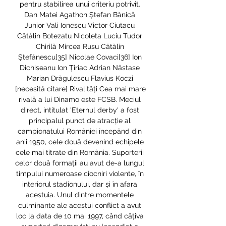
pentru stabilirea unui criteriu potrivit. 
Dan Matei Agathon Ștefan Bănică 
Junior Vali Ionescu Victor Ciutacu 
Cătălin Botezatu Nicoleta Luciu Tudor 
Chirilă Mircea Rusu Cătălin 
Ștefănescu[35] Nicolae Covaci[36] Ion 
Dichiseanu Ion Țiriac Adrian Năstase 
Marian Drăgulescu Flavius Koczi 
[necesită citare] Rivalități Cea mai mare 
rivală a lui Dinamo este FCSB. Meciul 
direct, intitulat 'Eternul derby' a fost 
principalul punct de atracție al 
campionatului României începând din 
anii 1950, cele două devenind echipele 
cele mai titrate din România. Suporterii 
celor două formații au avut de-a lungul 
timpului numeroase ciocniri violente, în 
interiorul stadionului, dar și în afara 
acestuia. Unul dintre momentele 
culminante ale acestui conflict a avut 
loc la data de 10 mai 1997, când câțiva 