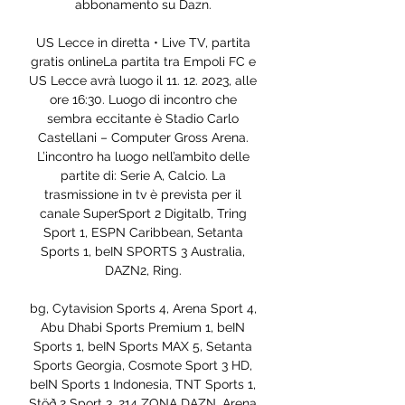
abbonamento su Dazn. 

US Lecce in diretta • Live TV, partita 
gratis onlineLa partita tra Empoli FC e 
US Lecce avrà luogo il 11. 12. 2023, alle 
ore 16:30. Luogo di incontro che 
sembra eccitante è Stadio Carlo 
Castellani – Computer Gross Arena. 
L’incontro ha luogo nell’ambito delle 
partite di: Serie A, Calcio. La 
trasmissione in tv è prevista per il 
canale SuperSport 2 Digitalb, Tring 
Sport 1, ESPN Caribbean, Setanta 
Sports 1, beIN SPORTS 3 Australia, 
DAZN2, Ring. 

bg, Cytavision Sports 4, Arena Sport 4, 
Abu Dhabi Sports Premium 1, beIN 
Sports 1, beIN Sports MAX 5, Setanta 
Sports Georgia, Cosmote Sport 3 HD, 
beIN Sports 1 Indonesia, TNT Sports 1, 
Stöð 2 Sport 3, 214 ZONA DAZN, Arena 