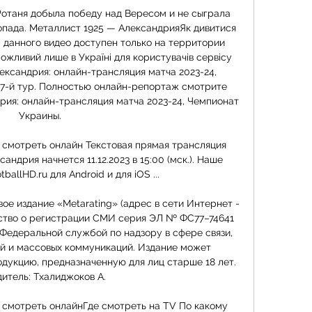
отаня добыла победу над Вересом и не сыграла 
опада. Металлист 1925 — АлександрияЯк дивитися 
анного видео доступен только на территории 
ожливий лише в Україні для користувачів сервісу 
ксандрия: онлайн-трансляция матча 2023-24, 
17-й тур. Полностью онлайн-репортаж смотрите 
рия: онлайн-трансляция матча 2023-24, Чемпионат 
Украины. 

 смотреть онлайн Текстовая прямая трансляция 
ндрия начнется 11.12.2023 в 15:00 (мск.). Наше 
allHD.ru для Android и для iOS ...

ое издание «Metarating» (адрес в сети Интернет - 
ьство о регистрации СМИ серия ЭЛ № ФС77–74641 
 Федеральной службой по надзору в сфере связи, 
й и массовых коммуникаций. Издание может 
укцию, предназначенную для лиц старше 18 лет. 
итель: Тхалиджоков А. 

 смотреть онлайнГде смотреть на TV По какому 