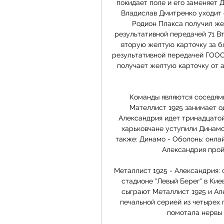
покидает поле и его заменяет 
Владислав Дмитренко уходит с
Родион Плакса получил же
результативной передачей 71 В
вторую желтую карточку за бл
результативной передачей ГОООО
получает желтую карточку от а
Команды являются соседями
Мателлист 1925 занимает од
Александрия идет тринадцатой,
харьковчане уступили Динамо (
также: Динамо - Оболонь: онла
Александрия пройд
Металлист 1925 - Александрия:
стадионе "Левый Берег" в Кие
сыграют Металлист 1925 и Але
печальной серией из четырех 
помотала нервы К