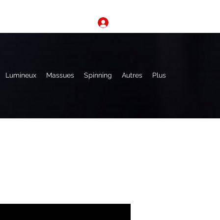
Se connecter
Lumineux
Massues
Spinning
Autres
Plus