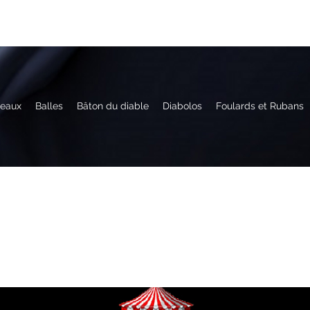
eaux
Balles
Bâton du diable
Diabolos
Foulards et Rubans