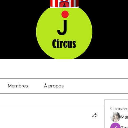
Membres
À propos
Circassien
Mar
Zoe