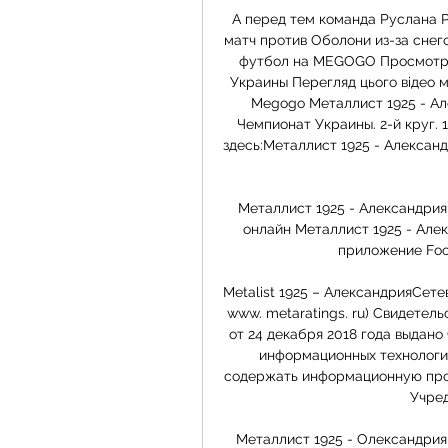
А перед тем команда Руслана Р
матч против Оболони из-за снег
футбол на MEGOGO Просмотр д
Украины Перегляд цього відео м
Megogo Металлист 1925 - Але
Чемпионат Украины. 2-й круг. 
здесь:Металлист 1925 - Александ
Металлист 1925 - Александрия
онлайн Металлист 1925 - Алекса
приложение Footb
Metalist 1925 – АлександрияСетев
www. metaratings. ru) Свидетел
от 24 декабря 2018 года выдано
информационных технологи
содержать информационную прод
Учред
Металлист 1925 - Олександрия