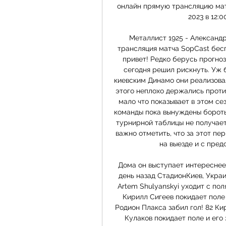
онлайн прямую трансляцию мат
2023 в 12:0
Металлист 1925 - Александр
трансляция матча SopCast беспл
привет! Редко берусь прогноз
сегодня решил рискнуть. Уж б
киевским Динамо они реализовал
этого неплохо держались против
мало что показывает в этом сезо
команды пока вынуждены боротьс
турнирной таблицы не получаетс
важно отметить, что за этот пе
на выезде и с пред
Дома он выступает интереснее 
день назад СтадионКиев, Украи
Artem Shulyanskyi уходит с пол
Кирилл Сигеев покидает поле 
Родион Плакса забил гол! 82 Ки
Кулаков покидает поле и его