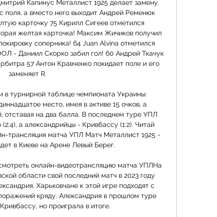
Дмитрий Капинус Металлист 1925 делает замену. 
 поля, а вместо него выходит Андрей Ременюк 
лтую карточку 75 Кирилл Сигеев отметился 
торая желтая карточка! Максим Жичиков получил 
окировку соперника! 64 Juan Alvina отметился 
Л - Даниил Скорко забил гол! 60 Андрей Ткачук 
рбитра 57 Антон Кравченко покидает поле и его 
заменяет R. 

 в турнирной таблице чемпионата Украины: 
иннадцатое место, имея в активе 15 очков, а 
 отставая на два балла. В последнем туре УПЛ 
2:4), а александрийцы - Кривбассу (1:2). Читай 
йн-трансляция матча УПЛ Матч Металлист 1925 - 
ет в Киеве на Арене Левый Берег. 

 смотреть онлайн-видеотрансляцию матча УПЛНа 
вской области свой последний матч в 2023 году 
ксандрия. Харьковчане к этой игре подходят с 
поражений кряду. Александрия в прошлом туре 
ривбассу, но проиграла в итоге. 
