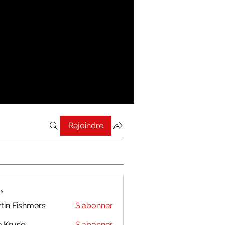
Rejoindre
s
tin Fishmers
S'abonner
 Kruse
S'abonner