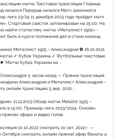
ансляцию матча Текстовая трансляция Главные 
д начался Перерыв начался Матч закончился 
р-лига 23/24 11 декабря 2023 года пройдет матч 
». Стартовый свисток запланирован на 15:00. На 
о найти статистику матча «Металлист 1925» - 
т быть в курсе положения дел в стане команд. 

аина) Металлист 1925 - Александрия ⚽ 26.10.2021 
матча ✓ Кубок Украины ✓ Футбольные текстовые 
☛ Матчи Кубка Украины на ...

т Олександрія 5 часов назад — Прямая трансляция 
мандами Александрия и Металлист Александрия - 
ь онлайн трансляцию 5 вер. 2022 ...

дрия» 11.12.2023 Обзор матча Metalist 1925 – 
чало в 15:00. Премьер-лига 2023/2024. Онлайн-
 прямом эфире и видео голов.

ляция 10.10.2022 смотреть 10 окт. 2022 г. — 
0 Октября смотреть онлайн прямой эфир Фанаты а 