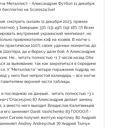
ча Металлист - Александрия Футбол 11 декабря 
0 бесплатно на Scores24.live!

ия: смотреть онлайн 11 декабря 2023, прямая 
атно0 3 Завершен 33% (13) 49% (19) 18% (7) Всем 
ировать внутренний украинский чемпионат, но 
ольно привлекателен кэф на хозяев. В матче с 
и практически 100% своих удачных моментов, до 
 Шахтёра, да и Вересу дали бой. А Александрия 
не. Не... читать полностью +1 7 часов назад Обе 
я за выживание, так как закрепиться в середине 
я. У "Металлиста" четыре поражения подряд, но 
риод у него был непростой календарь – все матчи 
ставителями верхней части таблицы. 

и последнюю на данный... читать полностью +3 1 
на+1°Cпасмурно 87 Александрия делает замену. 
я, а вместо него выходит Владислав Калитвинцев 
и его заменяет Daniil Vashchenko 83 ГООООЛ - 
рилл Сигеев получил желтую карточку 80 Андрей 
 заменяет Andrey Andreychuk 76 Андрей Ткачук 