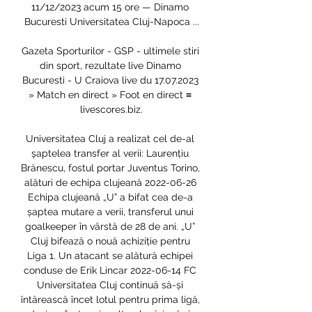
11/12/2023 acum 15 ore — Dinamo 
Bucuresti Universitatea Cluj-Napoca ...

Gazeta Sporturilor - GSP - ultimele stiri 
din sport, rezultate live Dinamo 
Bucuresti - U Craiova live du 17.07.2023 
» Match en direct » Foot en direct ≡ 
livescores.biz.

Universitatea Cluj a realizat cel de-al 
șaptelea transfer al verii: Laurențiu 
Brănescu, fostul portar Juventus Torino, 
alături de echipa clujeană 2022-06-26 
Echipa clujeană „U” a bifat cea de-a 
șaptea mutare a verii, transferul unui 
goalkeeper în vârstă de 28 de ani. „U” 
Cluj bifează o nouă achiziție pentru 
Liga 1. Un atacant se alătură echipei 
conduse de Erik Lincar 2022-06-14 FC 
Universitatea Cluj continuă să-și 
întărească încet lotul pentru prima ligă, 