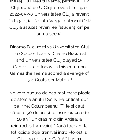
Mesajul lui Neluțu Varga, patronul CFR 
Cluj, după ce U Cluj a revenit în Liga 1 
2022-05-30 Universitatea Cluj a revenit 
în Liga 1, iar Neluțu Varga, patronul CFR 
Cluj, a salutat revenirea ”studenților” pe 
prima scenă. 

Dinamo Bucuresti vs Universitatea Cluj 
The Soccer Teams Dinamo Bucuresti 
and Universitatea Cluj played 15 
Games up to today. In this common 
Games the Teams scored a average of 
3.4 Goals per Match. !

Ne vom bucura de cea mai mare ploaie 
de stele a anului! Selly l-a criticat dur 
pe Irinel Columbeanu: ”Ți le și cauți 
când ai 50 de ani și te însori cu una de 
18 ani” Un oraș mic din Ardeal a 
reintrodus tramvaiul: ”Dacă făceam la 
fel, exista deja tramvai între Florești și 
Cluj, poate și din Gilău! ” Luni 11 