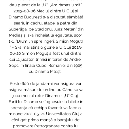
dau plecat de la „U”: „Am rămas uimit” 
2023-08-06 Meciul dintre U Cluj și 
Dinamo București s-a disputat sâmbătă 
seară, în cadrul etapei a patra din 
Superliga, pe Stadionul „Gaz Metan” din 
Mediaș și s-a încheiat la egalitate, scor 
1-1. ”Drum lin spre îngeri, Simion Moguț! 
” - S-a mai stins o glorie a U Cluj 2023-
06-20 Simion Moguț a fost unul dintre 
cei 11 jucători trimiși în teren de Andrei 
Sepci în finala Cupei României din 1965 
cu Dinamo Pitești. 

Peste 600 de jandarmi vor asigura vor 
asigura măsuri de ordine pu Când se va 
juca meciul retur Dinamo - „U” Cluj. 
Fanii lui Dinamo se înghesuie la bilete în 
speranța că echipa favorită va face o 
minune 2022-05-24 Universitatea Cluj a 
câștigat prima manșă a barajului de 
promovare/retrogradare contra lui 