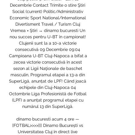
Decembrie Contact Trimite o stire Ştiri 
Social (current) Politic/Administrativ 
Economic Sport National/International 
Divertisment Travel / Turism Cluj 
Vremea × Ştiri → dinamo bucuresti Un 
nou succes pentru U-BT în campionat! 
Clujenii sunt la a 10-a victorie 
consecutivă 09 Decembrie 09:04 
Campioana U-BT Cluj-Napoca a bifat a 
zecea victorie consecutivă în acest 
sezon al Ligii Naţionale de baschet 
masculin, Programul etapei a 13-a din 
SuperLigă, anunțat de LPF! Când joacă 
echipele din Cluj-Napoca 04 
Octombrie Liga Profesionistă de Fotbal 
(LPF) a anunțat programul etapei cu 
numărul 13 din SuperLigă. 

dinamo bucuresti acum 4 ore — 
[FOTBAL>>>>]]] Dinamo București vs 
Universitatea Cluj în direct live 