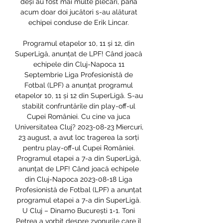
deși au fost mai multe plecări, până 
acum doar doi jucători s-au alăturat 
echipei conduse de Erik Lincar. 

Programul etapelor 10, 11 și 12, din 
SuperLigă, anunțat de LPF! Când joacă 
echipele din Cluj-Napoca 11 
Septembrie Liga Profesionistă de 
Fotbal (LPF) a anunțat programul 
etapelor 10, 11 și 12 din SuperLigă. S-au 
stabilit confruntările din play-off-ul 
Cupei României. Cu cine va juca 
Universitatea Cluj? 2023-08-23 Miercuri, 
23 august, a avut loc tragerea la sorți 
pentru play-off-ul Cupei României. 
Programul etapei a 7-a din SuperLigă, 
anunțat de LPF! Când joacă echipele 
din Cluj-Napoca 2023-08-18 Liga 
Profesionistă de Fotbal (LPF) a anunțat 
programul etapei a 7-a din SuperLigă. 
U Cluj – Dinamo București 1-1. Toni 
Petrea a vorbit despre zvonurile care îl 