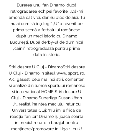
Durerea unui fan Dinamo, după 
retrogradarea echipei favorite: „Dă-mi 
amendă cât vrei, dar nu plec de aici. Tu 
nu ai cum să înţelegi” „U” a revenit pe 
prima scenă a fotbalului românesc 
după un meci istoric cu Dinamo 
București. După derby-ul de duminică 
„câinii” retrogradează pentru prima 
dată în istorie. 

Stiri despre U Cluj - DinamoStiri despre 
U Cluj - Dinamo in siteul www. sport. ro. 
Aici gasesti cele mai noi stiri, comentarii 
si analize din lumea sportului romanesc 
si international HOME Stiri despre U 
Cluj - Dinamo Superliga Dusan Uhrin 
Jr., realist înaintea meciului retur cu 
Universitatea Cluj: "Nu îmi e frică de 
reacția fanilor" Dinamo își joacă soarta 
în meciul retur din barajul pentru 
menținere/promovare în Liga 1, cu U 