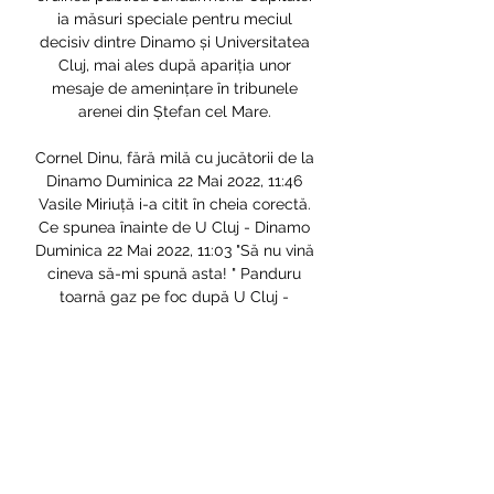
ia măsuri speciale pentru meciul 
decisiv dintre Dinamo și Universitatea 
Cluj, mai ales după apariția unor 
mesaje de amenințare în tribunele 
arenei din Ștefan cel Mare. 

Cornel Dinu, fără milă cu jucătorii de la 
Dinamo Duminica 22 Mai 2022, 11:46 
Vasile Miriuță i-a citit în cheia corectă. 
Ce spunea înainte de U Cluj - Dinamo 
Duminica 22 Mai 2022, 11:03 "Să nu vină 
cineva să-mi spună asta! " Panduru 
toarnă gaz pe foc după U Cluj - 
Dinamo 2-0 Duminica 22 Mai 2022, 
09:34 Dănciulescu, atac frontal la omul 
de la Dinamo "dispărut în misiune" 
Duminica 22 Mai 2022, 07:58 
Dinamoviștii, în asediu la Cluj! Scandal 
incredibil cu fanii: "Sunt nesimțiti! ". Se 
intenționează escortarea spre București 
cu jandarmeria Dinamo a pierdut 