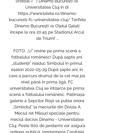
[[fotbal-]''''] Dinamo București vs 
Universitatea Cluj în di 
https://www.bilete.ro/dinamo-
bucuresti-fc-universitatea-cluj/ Tarifele 
Dinamo București vs Oțelul Galați 
începe la ora 20:45 pe Stadionul Arcul 
de Triumf ...

FOTO. „U” revine pe prima scenă a 
fotbalului românesc! După șapte ani, 
„studenții” readuc Simbolul în primul 
eșalon 2022-05-29 După șapte ani, în 
care a parcurs drumul de la cel mai jos 
nivel până în prima ligă, FC 
universitatea Cluj se întoarce pe prima 
scenă a fotbalului românesc. Pătimașa 
galerie a Șepcilor Roșii va putea onora 
„Simbolul” la meciurile din Divizia A. 
Meciul ret Măsuri speciale pentru 
meciul decisiv Dinamo - Universitatea 
Cluj. Peste 600 de jandarmi vor asigura 
ordinea publică Jandarmeria Capitalei 