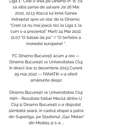
Liga 1". Cine o vrea pe Dinamo în "B" ca 
să aibă șanse de salvare Joi 26 Mai 
2022, 22:13 Atacul lui Ionel Ganea 
îndreptat spre un star de la Dinamo: 
"Cred că nu mai joacă nici la Liga 2, la 
cum s-a prezentat" Marti 24 Mai 2022, 
21:07 "O bătaie de joc" / "O terfelire a 
monedei europene! ". 

FC Dinamo București acum 4 ore — 
Dinamo București vs Universitatea Cluj 
în direct live 11 decembrie 2023 Curent 
29 mai 2022 — FANATIK v-a oferit 
amănunte despr.

Dinamo București vs Universitatea Cluj 
H2H - Rezultate fotbal Meciul dintre U 
Cluj și Dinamo București s-a disputat 
sâmbătă seară, în cadrul etapei a patra 
din Superliga, pe Stadionul „Gaz Metan” 
din Mediaș și s-a ...
