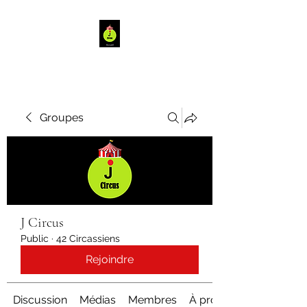
Groupes
J Circus
Public
·
42 Circassiens
Rejoindre
Discussion
Médias
Membres
À propos