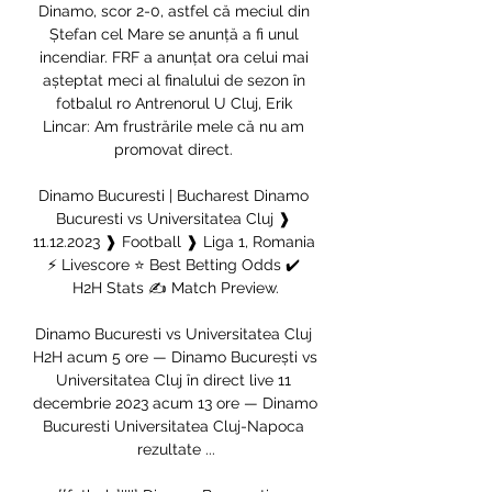
Dinamo, scor 2-0, astfel că meciul din 
Ștefan cel Mare se anunță a fi unul 
incendiar. FRF a anunțat ora celui mai 
așteptat meci al finalului de sezon în 
fotbalul ro Antrenorul U Cluj, Erik 
Lincar: Am frustrările mele că nu am 
promovat direct. 

Dinamo Bucuresti | Bucharest Dinamo 
Bucuresti vs Universitatea Cluj ❱ 
11.12.2023 ❱ Football ❱ Liga 1, Romania 
⚡ Livescore ⭐ Best Betting Odds ✔️ 
H2H Stats ✍ Match Preview.

Dinamo Bucuresti vs Universitatea Cluj 
H2H acum 5 ore — Dinamo București vs 
Universitatea Cluj în direct live 11 
decembrie 2023 acum 13 ore — Dinamo 
Bucuresti Universitatea Cluj-Napoca 
rezultate ...
