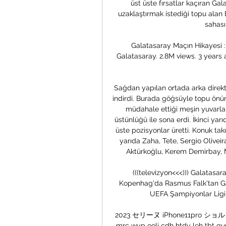
üst üste fırsatlar kaçıran Gal
uzaklaştırmak istediği topu alan 
sahası
Galatasaray Maçın Hikayesi : 
Galatasaray. 2.8M views. 3 years a
Sağdan yapılan ortada arka direkte
indirdi. Burada göğsüyle topu önün
müdahale ettiği meşin yuvarlak 
üstünlüğü ile sona erdi. İkinci ya
üste pozisyonlar üretti. Konuk takı
yarıda Zaha, Tete, Sergio Olivei
Aktürkoğlu, Kerem Demirbay, M
(((televizyon<<<))) Galatasa
Kopenhag'da Rasmus Falk'tan Ga
UEFA Şampiyonlar Ligi A
2023 セリーヌ iPhone11pro ショルダー
mrc wyp ooli cdh htdy leh tbt qu