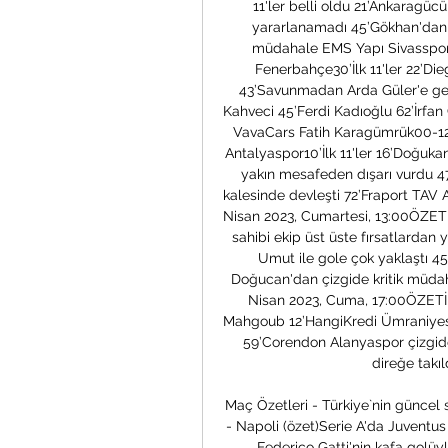
11'ler belli oldu 21’Ankaragüc
yararlanamadı 45’Gökhan'dan 
müdahale EMS Yapı Sivasspor
Fenerbahçe30’İlk 11'ler 22’Di
43’Savunmadan Arda Güler'e geçit
Kahveci 45’Ferdi Kadıoğlu 62’İrfan
VavaCars Fatih Karagümrük00-129
Antalyaspor10’İlk 11'ler 16’Doğuka
yakın mesafeden dışarı vurdu 47
kalesinde devleşti 72’Fraport TAV
Nisan 2023, Cumartesi, 13:00ÖZETİ 
sahibi ekip üst üste fırsatlardan
Umut ile gole çok yaklaştı 45
Doğucan'dan çizgide kritik müda
Nisan 2023, Cuma, 17:00ÖZETİ 
Mahgoub 12’HangiKredi Ümraniyespo
59’Corendon Alanyaspor çizgide
direğe takıl
Maç Özetleri - Türkiye`nin güncel 
- Napoli (özet)Serie A'da Juventus
Federico Gatti'nin kafa golüyl