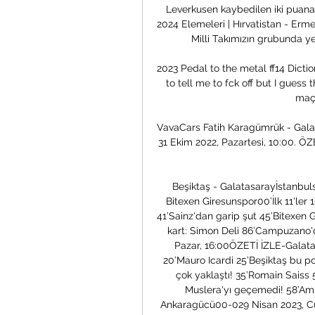
Leverkusen kaybedilen iki puana
2024 Elemeleri | Hırvatistan - Er
Milli Takımızın grubunda yer
2023 Pedal to the metal ff14 Dict
to tell me to fck off but I gues
maçı 
VavaCars Fatih Karagümrük - Galata
31 Ekim 2022, Pazartesi, 10:00. ÖZE
Beşiktaş - Galatasarayİstanbul
Bitexen Giresunspor00’İlk 11'ler 1
41’Sainz'dan garip şut 45’Bitexen 
kart: Simon Deli 86’Campuzano'd
Pazar, 16:00ÖZETİ İZLE-Galatas
20’Mauro Icardi 25’Beşiktaş bu p
çok yaklaştı! 35’Romain Saiss
Muslera'yı geçemedi! 58’Am
Ankaragücü00-029 Nisan 2023, C