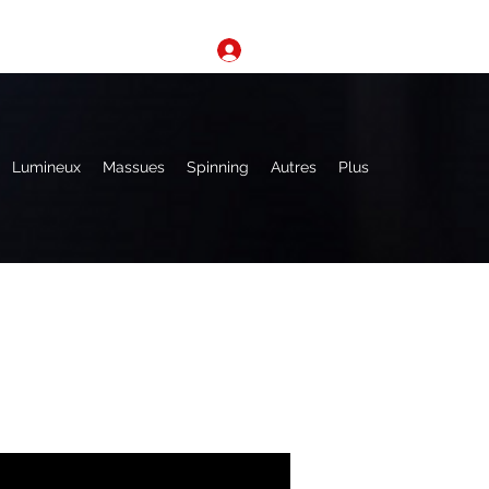
Se connecter
Lumineux
Massues
Spinning
Autres
Plus