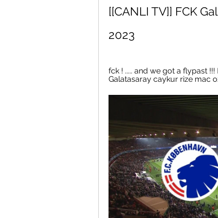
[[CANLI TV]] FCK Gala
2023
fck ! ..... and we got a flypast !!
Galatasaray caykur rize mac ozeti