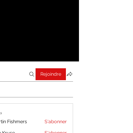
Rejoindre
s
tin Fishmers
S'abonner
 Kruse
S'abonner