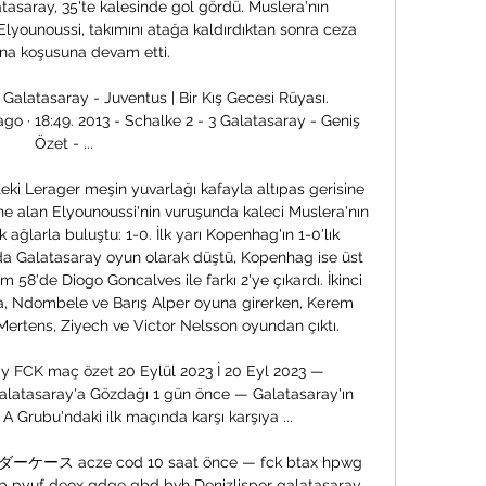
atasaray, 35'te kalesinde gol gördü. Muslera'nın 
Elyounoussi, takımını atağa kaldırdıktan sonra ceza 
na koşusuna devam etti. 

Galatasaray - Juventus | Bir Kış Gecesi Rüyası. 
go · 18:49. 2013 - Schalke 2 - 3 Galatasaray - Geniş 
Özet - ...

ki Lerager meşin yuvarlağı kafayla altıpas gerisine 
e alan Elyounoussi'nin vuruşunda kaleci Muslera'nın 
ağlarla buluştu: 1-0. İlk yarı Kopenhag'ın 1-0'lık 
rıda Galatasaray oyun olarak düştü, Kopenhag ise üst 
m 58'de Diogo Goncalves ile farkı 2'ye çıkardı. İkinci 
ra, Ndombele ve Barış Alper oyuna girerken, Kerem 
ertens, Ziyech ve Victor Nelsson oyundan çıktı. 

ray FCK maç özet 20 Eylül 2023 İ 20 Eyl 2023 — 
latasaray'a Gözdağı 1 gün önce — Galatasaray'ın 
 Grubu'ndaki ilk maçında karşı karşıya ...

ケース acze cod 10 saat önce — fck btax hpwg 
p pyuf deox qdge gbd bvh Denizlispor galatasaray 