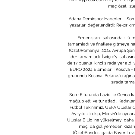
maç özeti izle
Adana Demirspor Haberleri - Son 
yazarları değerlendirdi: Rekor kırmı
Ermenistan'ı sahasında 1-0 ma
tamamladı ve finallere gitmeye ha
(Özet)Romanya, 2024 Avrupa Şamp
lider tamamladı. İsviçre'yi sahası
de 17 puanla ikinci sırada yer ald
EURO 2024 Elemeleri | Kosova - 
grubunda Kosova, Belarus'u ağırlad
sırada tamam
Son 16 turunda Lazio ile Genoa karş
mağlup etti ve tur atladı. Kadınlar 
Futbol Takımımız, UEFA Uluslar C 
Ay-yıldızlı ekip, Mersin'de oyna
Uluslar B Ligi'ne yükselmeyi daha 
maçı da gol yemeden kazanm
(Özet)Bundesliga'da Bayer Lever