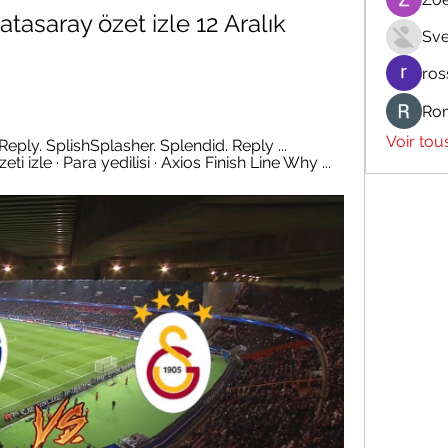
tasaray özet izle 12 Aralık 
Sve
ros
Ro
Voir tou
! Reply. SplishSplasher. Splendid. Reply ... 
 izle · Para yedilisi · Axios Finish Line Why ...