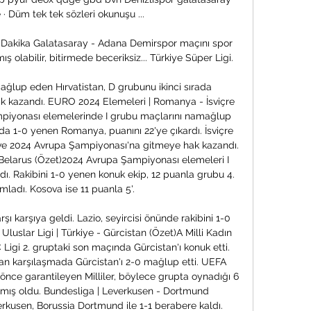
 · Düm tek tek sözleri okunuşu ...

Dakika Galatasaray - Adana Demirspor maçını spor 
ş olabilir, bitirmede beceriksiz... Türkiye Süper Ligi.

ğlup eden Hırvatistan, D grubunu ikinci sırada 
k kazandı. EURO 2024 Elemeleri | Romanya - İsviçre 
iyonası elemelerinde I grubu maçlarını namağlup 
nda 1-0 yenen Romanya, puanını 22'ye çıkardı. İsviçre 
ı ve 2024 Avrupa Şampiyonası'na gitmeye hak kazandı. 
Belarus (Özet)2024 Avrupa Şampiyonası elemeleri I 
ı. Rakibini 1-0 yenen konuk ekip, 12 puanla grubu 4. 
ladı. Kosova ise 11 puanla 5'. 

ı karşıya geldi. Lazio, seyircisi önünde rakibini 1-0 
Uluslar Ligi | Türkiye - Gürcistan (Özet)A Milli Kadın 
Ligi 2. gruptaki son maçında Gürcistan'ı konuk etti. 
nan karşılaşmada Gürcistan'ı 2-0 mağlup etti. UEFA 
önce garantileyen Milliler, böylece grupta oynadığı 6 
ış oldu. Bundesliga | Leverkusen - Dortmund 
kusen, Borussia Dortmund ile 1-1 berabere kaldı. 