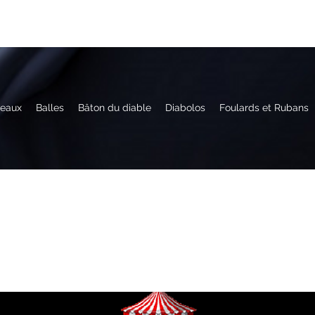
eaux
Balles
Bâton du diable
Diabolos
Foulards et Rubans