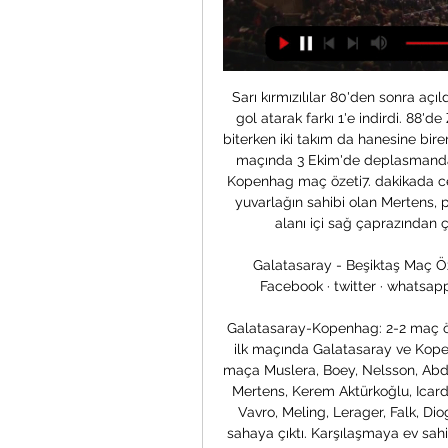
Sarı kırmızılılar 80'den sonra aç
gol atarak farkı 1'e indirdi. 88'd
biterken iki takım da hanesine birer 
maçında 3 Ekim'de deplasmanda 
Kopenhag maç özeti7. dakikada c
yuvarlağın sahibi olan Mertens, p
alanı içi sağ çaprazından ç
Galatasaray - Beşiktaş Maç Öze
Facebook · twitter · whatsapp ·
Galatasaray-Kopenhag: 2-2 maç öze
ilk maçında Galatasaray ve Kopen
maça Muslera, Boey, Nelsson, Abdü
Mertens, Kerem Aktürkoğlu, Icardi 
Vavro, Meling, Lerager, Falk, Dio
sahaya çıktı. Karşılaşmaya ev sahib