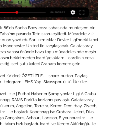
ıldı. 86'da Sacha Boey ceza sahasında muhteşem bir 
e Zaha'nın pasında Tete skoru eşitledi. Mücadele 2-2 
puan yazdırdı. Sarı kırmızılılar Devler Ligi'ndeki ikinci 
Manchester United ile karşılaşacak. Galatasaray-
eza sahası önünde hava topu mücadelesinde meşin 
asını bekletmeden Icardi’ye aktardı. Icardi’nin ceza 
ektiği sert şutu kaleci Grabara kornere çeldi. 

ti (Video) ÖZETİ İZLE. -. share-button. Paylaş. 
 telegram · EMS Yapı Sivasspor. 0. 0'. İlk 11'ler.

ti izle | Futbol HaberleriŞampiyonlar Ligi A Grubu 
hag, RAMS Park'ta kozlarını paylaştı. Galatasaray 
lkerim, Angelino, Torreira, Kerem Demirbay, Ziyech, 
11'i ile başladı. Kopenhag ise Grabara, Jelert, Diks, 
go Gonçalves, Achouri, Larsson, Elyounoussi 11'i ile 
i takım hızlı başladı. Icardi ve Kerem Aktürkoğlu ile 