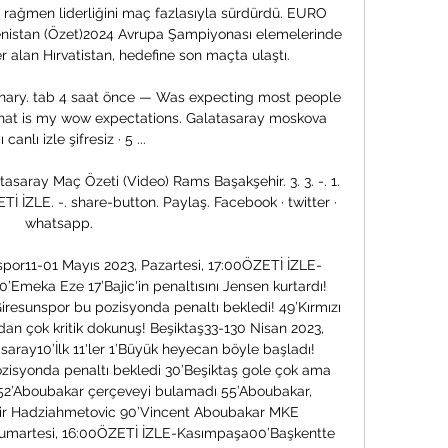
 rağmen liderliğini maç fazlasıyla sürdürdü. EURO 
menistan (Özet)2024 Avrupa Şampiyonası elemelerinde 
 alan Hırvatistan, hedefine son maçta ulaştı. 

ionary. tab 4 saat önce — Was expecting most people 
s that is my wow expectations. Galatasaray moskova 
canlı izle şifresiz · 5 ...

saray Maç Özeti (Video) Rams Başakşehir. 3. 3. -. 1. 
Tİ İZLE. -. share-button. Paylaş. Facebook · twitter · 
whatsapp.

spor11-01 Mayıs 2023, Pazartesi, 17:00ÖZETİ İZLE-
0’Emeka Eze 17’Bajic'in penaltısını Jensen kurtardı! 
Giresunspor bu pozisyonda penaltı bekledi! 49’Kırmızı 
an çok kritik dokunuş! Beşiktaş33-130 Nisan 2023, 
aray10’İlk 11'ler 1’Büyük heyecan böyle başladı! 
ozisyonda penaltı bekledi 30’Beşiktaş gole çok ama 
 52’Aboubakar çerçeveyi bulamadı 55’Aboubakar, 
ir Hadziahmetovic 90’Vincent Aboubakar MKE 
umartesi, 16:00ÖZETİ İZLE-Kasımpaşa00’Başkentte 