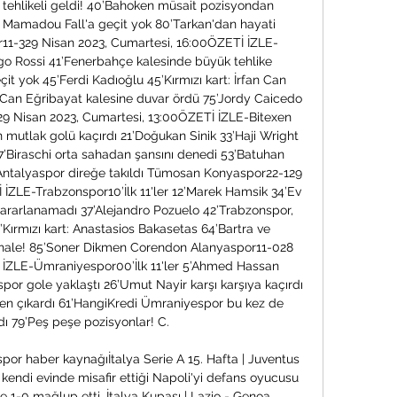
ü tehlikeli geldi! 40’Bahoken müsait pozisyondan 
Mamadou Fall'a geçit yok 80’Tarkan'dan hayati 
11-329 Nisan 2023, Cumartesi, 16:00ÖZETİ İZLE-
ego Rossi 41’Fenerbahçe kalesinde büyük tehlike 
 yok 45’Ferdi Kadıoğlu 45’Kırmızı kart: İrfan Can 
 Can Eğribayat kalesine duvar ördü 75’Jordy Caicedo 
 Nisan 2023, Cumartesi, 13:00ÖZETİ İZLE-Bitexen 
n mutlak golü kaçırdı 21’Doğukan Sinik 33’Haji Wright 
’Biraschi orta sahadan şansını denedi 53’Batuhan 
 Antalyaspor direğe takıldı Tümosan Konyaspor22-129 
İZLE-Trabzonspor10’İlk 11'ler 12’Marek Hamsik 34’Ev 
 yararlanamadı 37’Alejandro Pozuelo 42’Trabzonspor, 
’Kırmızı kart: Anastasios Bakasetas 64’Bartra ve 
hale! 85’Soner Dikmen Corendon Alanyaspor11-028 
İZLE-Ümraniyespor00’İlk 11'ler 5’Ahmed Hassan 
r gole yaklaştı 26’Umut Nayir karşı karşıya kaçırdı 
n çıkardı 61’HangiKredi Ümraniyespor bu kez de 
dı 79’Peş peşe pozisyonlar! C. 

spor haber kaynağıİtalya Serie A 15. Hafta | Juventus 
 kendi evinde misafir ettiği Napoli'yi defans oyucusu 
e 1-0 mağlup etti. İtalya Kupası | Lazio - Genoa 