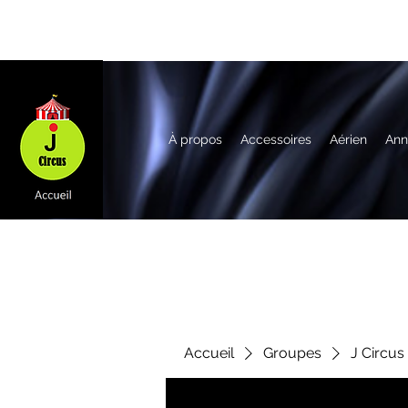
À propos
Accessoires
Aérien
Ann
Accueil
Groupes
J Circus