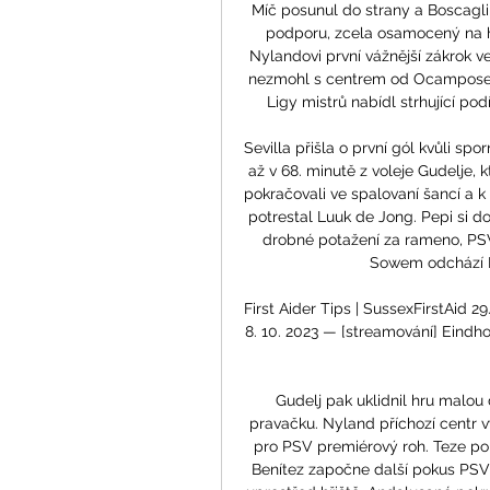
Míč posunul do strany a Boscagli
podporu, zcela osamocený na hro
Nylandovi první vážnější zákrok 
nezmohl s centrem od Ocampose. P
Ligy mistrů nabídl strhující po
Sevilla přišla o první gól kvůli s
až v 68. minutě z voleje Gudelje, k
pokračovali ve spalovaní šancí a k
potrestal Luuk de Jong. Pepi si d
drobné potažení za rameno, PSV 
Sowem odchází Ma
First Aider Tips | SussexFirstAid 2
8. 10. 2023 — [streamování] Eindho
Gudelj pak uklidnil hru malou 
pravačku. Nyland příchozí centr 
pro PSV premiérový roh. Teze pok
Benítez započne další pokus PSV 