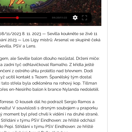
08/11/2023 8. 11. 2023 — Sevilla koukněte se živě 11 
ání 2023 — Los Ligy mistrů: Arsenal ve skupině čeká 
Sevilla, PSV a Lens.

em, ale Seville balon dlouho nezůstal. Držení míče: 
a zadní tyč odhlavičkoval Ramalho. Z křídla ještě 
čení z ostrého úhlu prolétlo nad břevnem. Dodi 
yž ucítil kontakt s Tezem. Španělský tým dostal 
 tato střela byla odkloněna na rohový kop. Tillman 
přes en-Nesírího balon k brance Nylanda nedoletěl. 

Torrese. O kousek dál ho podrazil Sergio Ramos a 
enaltu! V souvislosti s drsným soubojem u praporku 
 moment byl před chvílí k vidění i na druhé straně, 
 Střídání v týmu PSV Eindhoven: ze hřiště odchází 
rdo Pepi. Střídání v týmu PSV Eindhoven: ze hřiště 