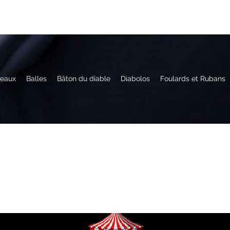
eaux
Balles
Bâton du diable
Diabolos
Foulards et Rubans