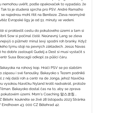
mu nemohou uvěřit, podle opakovaček to vypadalo, že 
. Tak to je studená sprcha pro PSV. André Ramalho 
 se najednou mohl řítit na Beníteze. Zleva neomylně 
vítěz Evropské ligy je od 51. minuty ve vedení. 

ě si proklestil cestu do pokutového území a tam si 
jibril Sow si počínal čistě. Neúnavný Lang se zleva 
nejvýš o půlmetr minul levý spodní roh branky. Když 
ského týmu stojí na pevných základech. Jesús Navas 
ho dobře zastoupil Gudelj a Dest si musí vystačit s 
tr Susa Boscagli odkopl za půlící čáru. 

Bakayoka na rohový kop. Hráči PSV se po slabším 
o zápasu i své fanoušky. Bakayoko s Tezem podnikli 
l z něj další roh a centr na de Jonga, jehož hlavička 
 vysokou hlavičku Nyland krotil nadvakrát, protože 
ilman. Bakayoko dostal čas na to, aby se zprava 
v pokutovém území. Mom's Coaching 맘스코칭... 
ělehr. koukněte se živě 28 listopadu 2023 Stránka 
Eindhoven 43. 000 CZ Bělehrad 42. 
