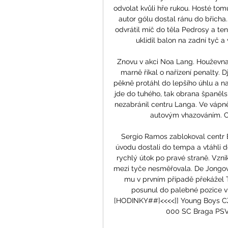
odvolat kvůli hře rukou. Hosté to
autor gólu dostal ránu do břicha
odvrátil míč do těla Pedrosy a ten
uklidil balon na zadní tyč a 
Znovu v akci Noa Lang. Houževnat
marně říkal o nařízení penalty. D
pěkně protáhl do lepšího úhlu a na
jde do tuhého, tak obrana španěl
nezabránil centru Langa. Ve vápně 
autovým vhazováním. Cen
Sergio Ramos zablokoval centr 
úvodu dostali do tempa a vtáhli d
rychlý útok po pravé straně. Vznik
mezi tyče nesměřovala. De Jongovu
mu v prvním případě překážel T
posunul do palebné pozice 
[HODINKY##]<<<<]] Young Boys CZ B
000 SC Braga PSV 