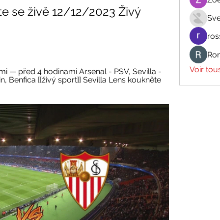
e se živě 12/12/2023 Živý 
Sve
ros
Ro
Voir tou
mi — před 4 hodinami Arsenal - PSV, Sevilla - 
, Benfica [[živý sport]] Sevilla Lens koukněte 