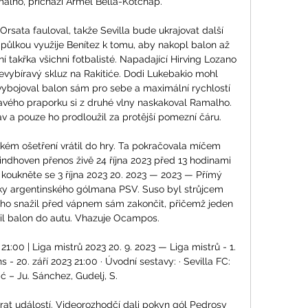
lho, přichází Armel Bella-Kotchap. 

rsata fauloval, takže Sevilla bude ukrajovat další 
půlkou využije Benítez k tomu, aby nakopl balon až 
 takřka všichni fotbalisté. Napadající Hirving Lozano 
evybíravý skluz na Rakitiće. Dodi Lukebakio mohl 
vybojoval balon sám pro sebe a maximální rychlostí 
avého praporku si z druhé vlny naskakoval Ramalho. 
v a pouze ho prodloužil za protější pomezní čáru. 

tkém ošetření vrátil do hry. Ta pokračovala míčem 
ndhoven přenos živě 24 října 2023 před 13 hodinami 
 koukněte se 3 října 2023 20. 2023 — 2023 — Přímý 
ky argentinského gólmana PSV. Suso byl strůjcem 
se ho snažil před vápnem sám zakončit, přičemž jeden 
l balon do autu. Vhazuje Ocampos. 

21:00 | Liga mistrů 2023 20. 9. 2023 — Liga mistrů - 1. 
s - 20. září 2023 21:00 · Úvodní sestavy: · Sevilla FC: 
ć – Ju. Sánchez, Gudelj, S.

vrat událostí. Videorozhodčí dali pokyn gól Pedrosy 