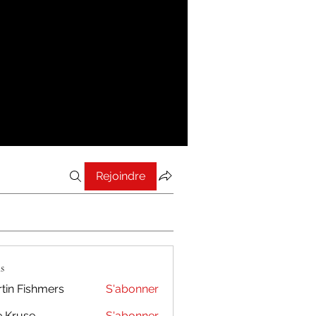
Rejoindre
s
tin Fishmers
S'abonner
 Kruse
S'abonner