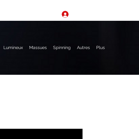
Se connecter
Lumineux
Massues
Spinning
Autres
Plus