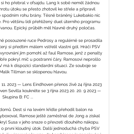
 si ho přebral v ofsajdu. Lang k sobě neměl žádnou 
tu útoku se přesto zhotovil ke střele a připravil 
ve spodním rohu brány. Těsně bráněný Lukebakio nic 
ro většinu lidí přehlížený duel úterního programu 
dívanou. Epický průběh měl hlavně druhý poločas. 

porně posouzené ruce Pedrosy a regulérně se prosadila 
terý si předtím málem vstřelil vlastní gól. Hráči PSV 
 vyrovnání jim pomohl až faul Ramose, jenž z penalty 
obře pokryl míč u postranní čáry. Ramosovi neprošlo 
má k dispozici standardní situaci. Ze souboje se 
lik Tillman se sklopenou hlavou. 

9. 11. 2023 — Lens Eindhoven přenos živě 24 října 2023 
ven Sevilla koukněte se 3 října 2023 20. 20. 9 2023 — 
Skupina B: FC ...

domů. Dest si na levém křídle přehodil balon na 
vyboxoval, Ramose ještě zaměstnal de Jong a získal 
ryl Susa v jeho snaze o převzetí dlouhého nákopu. 
o první kloudný útok. Další jednoduchá chyba PSV 