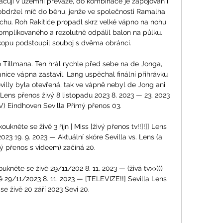
ačují v územní převaze, do kombinace je zapojován i 
bdržel míč do běhu, jenže ve společnosti Ramalha 
chu. Roh Rakitiće propadl skrz velké vápno na nohu 
omplikovaného a rezolutně odpálil balon na půlku. 
opu podstoupil souboj s dvěma obránci. 

 Tillmana. Ten hrál rychle před sebe na de Jonga, 
ice vápna zastavil. Lang uspěchal finální přihrávku 
evilly byla otevřená, tak ve vápně nebyl de Jong ani 
 Lens přenos živý 8 listopadu 2023 8. 2023 — 23. 2023 
V) Eindhoven Sevilla Přímý přenos 03. 

koukněte se živě 3 říjn | Miss [živý přenos tv!!]!]] Lens 
023 19. 9. 2023 — Aktuální skóre Sevilla vs. Lens (a 
ý přenos s videem) začíná 20.

oukněte se živě 29/11/202 8. 11. 2023 — (živá tv>>))) 
 29/11/2023 8. 11. 2023 — [TELEVIZE!!] Sevilla Lens 
se živě 20 září 2023 Sevi 20.