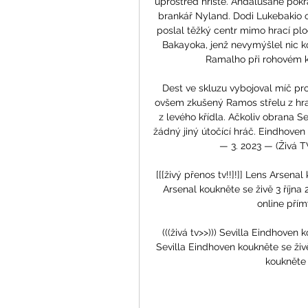
uprostřed hřiště. Andalusané pokr
brankář Nyland. Dodi Lukebakio o
poslal těžký centr mimo hrací plo
Bakayoka, jenž nevymýšlel nic k
Ramalho při rohovém k
Dest ve skluzu vybojoval míč pro
ovšem zkušený Ramos střelu z hran
z levého křídla. Ačkoliv obrana S
žádný jiný útočící hráč. Eindhoven
— 3. 2023 — (Živá T
[[[živý přenos tv!!]!]] Lens Arsenal 
Arsenal koukněte se živě 3 října 2
online přím
(((živá tv>>))) Sevilla Eindhoven k
Sevilla Eindhoven koukněte se živě
koukněte 