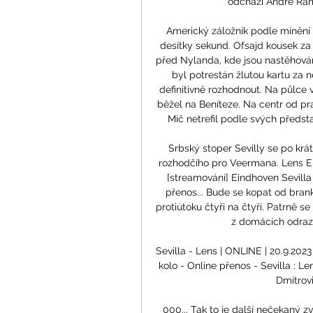
odchází André Rama
Americký záložník podle mínění O
desítky sekund. Ofsajd kousek za 
před Nylanda, kde jsou nastěhování
byl potrestán žlutou kartu za n
definitivně rozhodnout. Na půlce 
běžel na Beníteze. Na centr od pr
Míč netrefil podle svých předsta
Srbský stoper Sevilly se po krá
rozhodčího pro Veermana. Lens Ei
[streamování] Eindhoven Sevilla
přenos... Bude se kopat od bran
protiútoku čtyři na čtyři. Patrně 
z domácích odrazi
Sevilla - Lens | ONLINE | 20.9.2023 
kolo - Online přenos - Sevilla : Len
Dmitrovi
000... Tak to je další nečekaný z