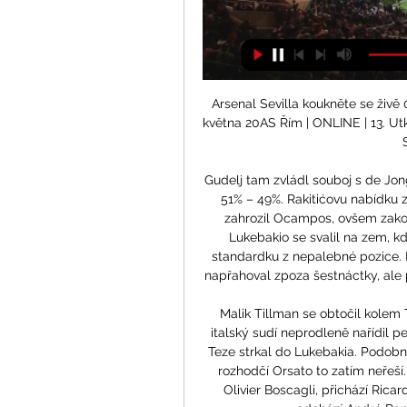
Arsenal Sevilla koukněte se živě 
května 20AS Řím | ONLINE | 13. Utk
Gudelj tam zvládl souboj s de Jong
51% – 49%. Rakitićovu nabídku z
zahrozil Ocampos, ovšem zakon
Lukebakio se svalil na zem, kd
standardku z nepalebné pozice. I
napřahoval zpoza šestnáctky, ale 
Malik Tillman se obtočil kolem 
italský sudí neprodleně nařídil p
Teze strkal do Lukebakia. Podobný
rozhodčí Orsato to zatím neřeší.
Olivier Boscagli, přichází Rica