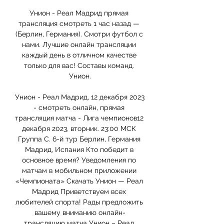
Унион - Реал Мадрид прямая 
трансляция смотреть 1 час назад — 
(Берлин, Германия). Смотри футбол с 
нами. Лучшие онлайн трансляции 
каждый день в отличном качестве 
только для вас! Составы команд. 
Унион.

Унион - Реал Мадрид, 12 декабря 2023 
- смотреть онлайн, прямая 
трансляция матча - Лига чемпионов12 
декабря 2023, вторник. 23:00 МСК 
Группа C. 6-й тур Берлин, Германия 
Мадрид, Испания Кто победит в 
основное время? Уведомления по 
матчам в мобильном приложении 
«Чемпионата» Скачать Унион — Реал 
Мадрид Приветствуем всех 
любителей спорта! Рады предложить 
вашему вниманию онлайн-
трансляцию матча Унион – Реал 