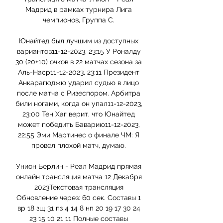
Мадрид в рамках турнира Лига 
чемпионов, Группа C. 

Юнайтед был лучшим из доступных 
вариантов11-12-2023, 23:15 У Роналду 
30 (20+10) очков в 22 матчах сезона за 
Аль-Наср11-12-2023, 23:11 Президент 
Анкарагюджю ударил судью в лицо 
после матча с Ризеспором. Арбитра 
били ногами, когда он упал11-12-2023, 
23:00 Тен Хаг верит, что Юнайтед 
может победить Баварию11-12-2023, 
22:55 Эми Мартинес о финале ЧМ: Я 
провел плохой матч, думаю. 

Унион Берлин - Реал Мадрид прямая 
онлайн трансляция матча 12 Декабря 
2023Текстовая трансляция 
Обновление через: 60 сек. Составы 1 
вр 18 зщ 31 пз 4 14 8 нп 20 19 17 30 24 
23 15 10 21 11 Полные составы 