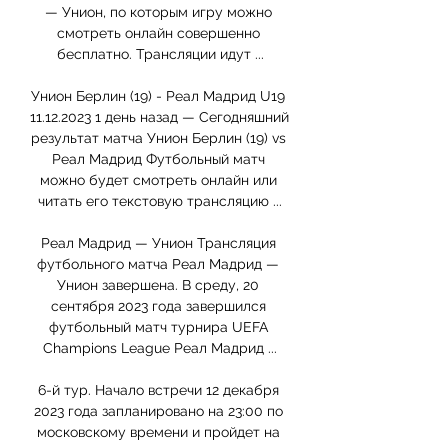
— Унион, по которым игру можно 
смотреть онлайн совершенно 
бесплатно. Трансляции идут ...

Унион Берлин (19) - Реал Мадрид U19 
11.12.2023 1 день назад — Сегодняшний 
результат матча Унион Берлин (19) vs 
Реал Мадрид Футбольный матч 
можно будет смотреть онлайн или 
читать его текстовую трансляцию ...

Реал Мадрид — Унион Трансляция 
футбольного матча Реал Мадрид — 
Унион завершена. В среду, 20 
сентября 2023 года завершился 
футбольный матч турнира UEFA 
Champions League Реал Мадрид ...

6-й тур. Начало встречи 12 декабря 
2023 года запланировано на 23:00 по 
московскому времени и пройдет на 