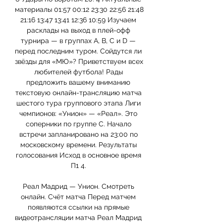
материалы 01:57 00:12 23:30 22:56 21:48 
21:16 13:47 13:41 12:36 10:59 Изучаем 
расклады на выход в плей-офф 
турнира — в группах A, B, C и D — 
перед последним туром. Сойдутся ли 
звёзды для «МЮ»? Приветствуем всех 
любителей футбола! Рады 
предложить вашему вниманию 
текстовую онлайн-трансляцию матча 
шестого тура группового этапа Лиги 
чемпионов: «Унион» — «Реал». Это 
соперники по группе C. Начало 
встречи запланировано на 23:00 по 
московскому времени. Результаты 
голосования Исход в основное время 
П1 4. 

Реал Мадрид — Унион. Смотреть 
онлайн. Счёт матча Перед матчем 
появляются ссылки на прямые 
видеотрансляции матча Реал Мадрид 