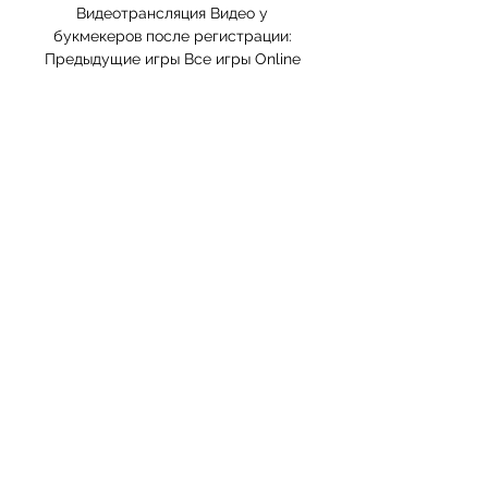
Видеотрансляция Видео у 
букмекеров после регистрации: 
Предыдущие игры Все игры Online 
трансляции сайта Евро-футбол. ру 
предоставляют Вам возможность 
наблюдать за футбольными матчами 
в режиме реального времени. 
Смотрите футбол онлайн на нашем 
сайте с хорошей подачей 
информации! Обращаем внимание, 
что помимо трансляций, на данной 
странице можно почитать новости 
предшествующие матчу Унион 
Берлин - Реал Мадрид, так и карту 
стадиона на котором будет 
происходить матч! А также, 
комментируйте матч по ходу! 
Приятного просмотра прямой 
трансляции - Унион Берлин - Реал 
Мадрид смотреть онлайн. 
