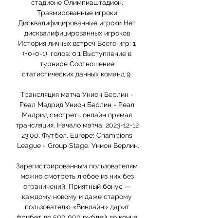
стадионе Олимпиаштадион. 
Травмированные игроки 
Дисквалифицированные игроки Нет 
дисквалифицированных игроков 
История личных встреч Всего игр: 1 
(+0=0-1), голов: 0:1 Выступление в 
турнире Соотношение 
статистических данных команд 9. 

Трансляция матча Унион Берлин - 
Реал Мадрид Унион Берлин - Реал 
Мадрид смотреть онлайн прямая 
трансляция. Начало матча: 2023-12-12 
23:00. Футбол. Europe: Champions 
League - Group Stage. Унион Берлин.

Зарегистрированным пользователям 
можно смотреть любое из них без 
ограничений. Приятный бонус — 
каждому новому и даже старому 
пользователю «Винлайн» дарит 
фрибет до 500 000 рублей до конца 