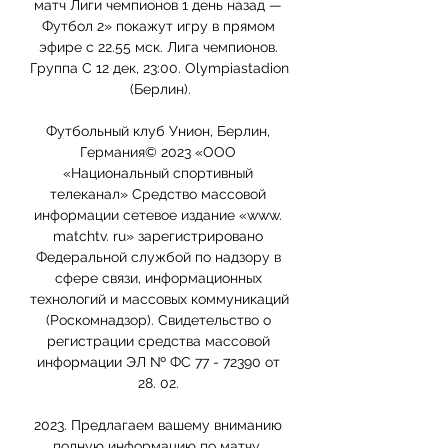
матч Лиги чемпионов 1 день назад — 
Футбол 2» покажут игру в прямом 
эфире с 22.55 мск. Лига чемпионов. 
Группа C 12 дек, 23:00. Olympiastadion 
(Берлин).

Футбольный клуб Унион, Берлин, 
Германия© 2023 «ООО 
«Национальный спортивный 
телеканал» Средство массовой 
информации сетевое издание «www. 
matchtv. ru» зарегистрировано 
Федеральной службой по надзору в 
сфере связи, информационных 
технологий и массовых коммуникаций 
(Роскомнадзор). Свидетельство о 
регистрации средства массовой 
информации ЭЛ № ФС 77 - 72390 от 
28. 02. 

2023. Предлагаем вашему вниманию 
полную информацию по матчу, 