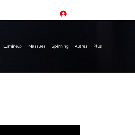
Se connecter
Lumineux
Massues
Spinning
Autres
Plus