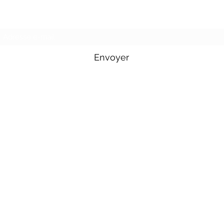
Formulaire d'abonnement
Envoyer
Tél : 06 71 36 19 83
Disponible : lundi - vendredi 10h00-20h00.
Mail :
jcircus2021@gmail.com
Instagram :
@jcircus.off
Facebook :
jcircus2021
n°siret : 899535819