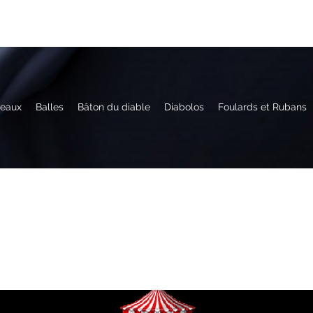
eaux
Balles
Bâton du diable
Diabolos
Foulards et Rubans