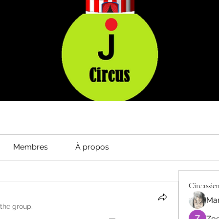
Membres
À propos
Circassien
Mar
 the group.
Zoe