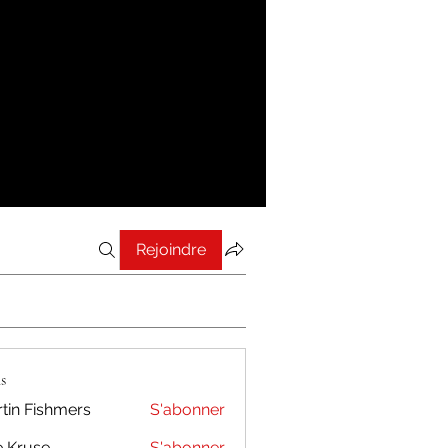
Rejoindre
s
tin Fishmers
S'abonner
 Kruse
S'abonner