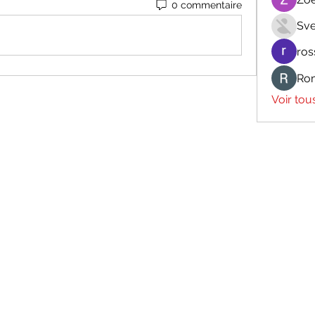
0 commentaire
Sve
ros
Ro
Voir tou