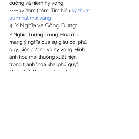
cường và niềm hy vọng.
==== >> Xem thêm: Tìm hiểu 
kỹ thuật 
ươm hạt mai vàng
4. Ý Nghĩa và Công Dụng:
Ý Nghĩa Tượng Trưng: Hoa mai 
mang ý nghĩa của sự giàu có, phú 
quý, kiên cường và hy vọng. Hình 
ảnh hoa mai thường xuất hiện 
trong tranh "hoa khai phú quý".
Ngày Tết: Cây mai được trồng làm 
cây cảnh trang trí trong nhà, đặc 
biệt là vào dịp Tết Nguyên Đán. Ý 
nghĩa của hoa mai vàng thể hiện sự 
hy vọng, may mắn và phát lộc.
Đoàn Kết và Niềm Hạnh Phúc: Cây 
mai cũng tượng trưng cho sự đoàn 
kết, niềm vui và hạnh phúc trong 
gia đình.
Công Dụng Y Học: Cây hoa mai 