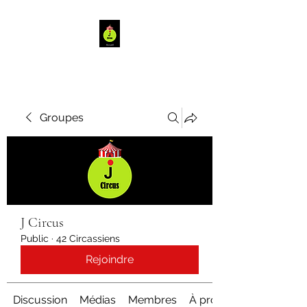
Groupes
J Circus
Public
·
42 Circassiens
Rejoindre
Discussion
Médias
Membres
À propos