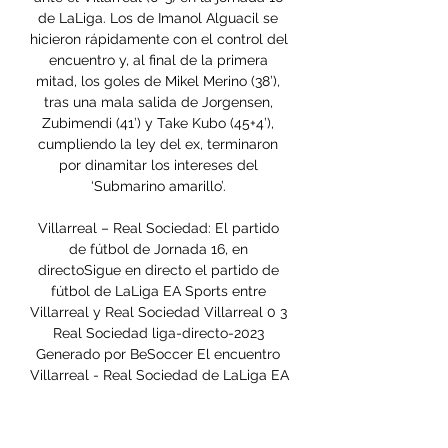
de LaLiga. Los de Imanol Alguacil se 
hicieron rápidamente con el control del 
encuentro y, al final de la primera 
mitad, los goles de Mikel Merino (38’), 
tras una mala salida de Jorgensen, 
Zubimendi (41’) y Take Kubo (45+4’), 
cumpliendo la ley del ex, terminaron 
por dinamitar los intereses del 
‘Submarino amarillo’. 

Villarreal – Real Sociedad: El partido 
de fútbol de Jornada 16, en 
directoSigue en directo el partido de 
fútbol de LaLiga EA Sports entre 
Villarreal y Real Sociedad Villarreal 0 3 
Real Sociedad liga-directo-2023 
Generado por BeSoccer El encuentro 
Villarreal - Real Sociedad de LaLiga EA 
Sports, que se disputa en Estadio de la 
Cerámica a las 18:30 horas se podrá 
ver en directo a través de DAZN, DAZN 