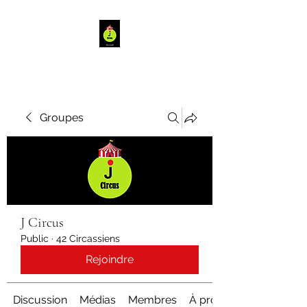
Groupes
J Circus
Public
·
42 Circassiens
Rejoindre
Discussion
Médias
Membres
À propos