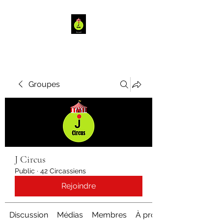
Groupes
J Circus
Public
·
42 Circassiens
Rejoindre
Discussion
Médias
Membres
À propos