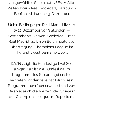
ausgewählter Spiele auf UEFA.tv. Alle 
Zeiten Inter - Real Sociedad, Salzburg - 
Benfica. Mittwoch, 13. Dezember.

Union Berlin gegen Real Madrid live im 
tv 12 Dezember vor 9 Stunden — 
September21 UhrReal Sociedad - Inter 
Real Madrid vs. Union Berlin heute live, 
Übertragung: Champions League im 
TV und LivestreamEine Live ...

DAZN zeigt die Bundesliga live! Seit 
einiger Zeit ist die Bundesliga im 
Programm des Streamingdienstes 
vertreten. Mittlerweile hat DAZN sein 
Programm mehrfach erweitert und zum 
Beispiel auch die Vielzahl der Spiele in 
der Champions League im Repertoire. 
Für 44, 99 Euro monatlich bekommt Ihr 
das Monatsabo des Pakets DAZN 
Unlimited, das Ihr am Ende jedes 