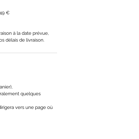
 49 €
aison à la date prévue,
s délais de livraison.
anier),
éralement quelques
irigera vers une page où