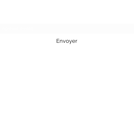
Formulaire d'abonnement
Envoyer
Tél : 06 71 36 19 83
Disponible : lundi - vendredi 10h00-20h00.
Mail :
jcircus2021@gmail.com
Instagram :
@jcircus.off
Facebook :
jcircus2021