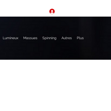
Se connecter
Lumineux
Massues
Spinning
Autres
Plus