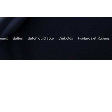
eaux
Balles
Bâton du diable
Diabolos
Foulards et Rubans