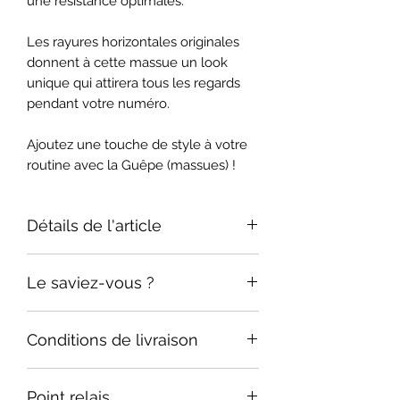
une résistance optimales.
Les rayures horizontales originales
donnent à cette massue un look
unique qui attirera tous les regards
pendant votre numéro.
Ajoutez une touche de style à votre
routine avec la Guêpe (massues) !
Détails de l'article
Taille : 52 cm
Le saviez-vous ?
Poids : 216 g
Avant 1960, les massues étaient en
Conditions de livraison
bois plein. Par leur poids et leurs
dimensions, il était alors impossible
< 0,5 kg -> 4,95 €
de jongler à plus de 4 massues à la
Point relais
0,5-2 kg -> 6,35 €
fois ! Avec celles vendues de nos