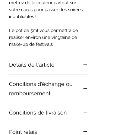
mettez de la couleur partout sur
votre corps pour passer des soirées
inoubliables !
Le pot de 5ml vous permettra de
réaliser environ une vingtaine de
make-up de festivals.
Détails de l'article
Conditions d'échange ou
remboursement
Nous faisons de notre mieux pour
Conditions de livraison
vous donner satisfaction. Si un
article ayant échappé à notre
< 0,5 kg -> 4,95 €
attention (abîmé, défectueux...) vous
Point relais
0,5-2 kg -> 6,35 €
parvient, faites le nous savoir afin de