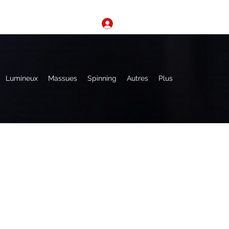
Se connecter
Lumineux
Massues
Spinning
Autres
Plus