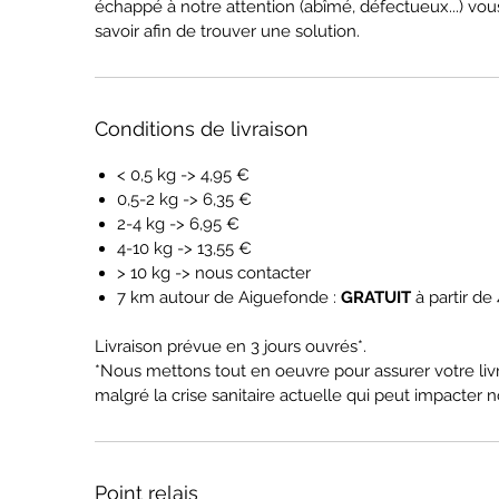
échappé à notre attention (abîmé, défectueux...) vous
savoir afin de trouver une solution.
Conditions de livraison
< 0,5 kg -> 4,95 €
0,5-2 kg -> 6,35 €
2-4 kg -> 6,95 €
4-10 kg -> 13,55 €
> 10 kg -> nous contacter
7 km autour de Aiguefonde :
GRATUIT
à partir de
Livraison prévue en 3 jours ouvrés*.
*Nous mettons tout en oeuvre pour assurer votre livr
malgré la crise sanitaire actuelle qui peut impacter no
Point relais