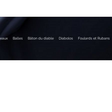
eaux
Balles
Bâton du diable
Diabolos
Foulards et Rubans