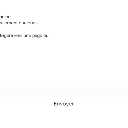
anier),
éralement quelques
irigera vers une page où
Formulaire d'abonnement
Envoyer