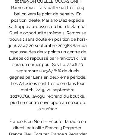
202389'OH QUELLE OCCASION!!! 
Ramos réussit à rabattre un très long 
ballon vers le point de penalty. En 
position idéale, Mariano Diaz expédie 
sa frappe au-dessus du but de Samba. 
Quelle opportunité (même si Ramos se 
trouvait sans doute en position de hors-
jeu). 22:47 20 septembre 202388'Samba 
repousse des deux points un centre de 
Lukebakio repoussé par Frankowski. Ce 
sera un corner pour Séville. 22:46 20 
septembre 202387'61% de duels 
gagnés par Lens en deuxième période. 
Les Artésiens sont très bien dans leur 
match. 22:45 20 septembre 
202386'Guilavogui reprend du bout du 
pied un centre enveloppé au cœur de 
la surface. 

France Bleu Nord – Écouter la radio en 
direct, actualité France 3 Regarder. 
France Bleu Écouter. France 3 Regarder 