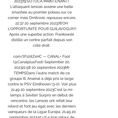
202379'SOTOCA MAINTENANT! 
L'attaquant lensois assène une belle 
smashée au premier poteau sur ce 
corner mais Dmitrovic repousse encore. 
22:37 20 septembre 202378'OH 
L'OPPORTUNITÉ POUR GUILAVOGUI!!!! 
Après une superbe action, Frankowski 
distille un centre parfait depuis son 
côté droit. 

com/tF10itZxHC — CANAL+ Foot 
(@CanalplusFoot) September 20, 
202321:58 20 septembre 2023MI-
TEMPSDans l'autre match de ce 
groupe B, Arsenal a déjà pris le large 
contre le PSV Eindhoven (3-0). Voir plus 
21:49 20 septembre 2023C'est la mi-
temps à Séville! Surpris en début de 
rencontre, les Lensois ont refait leur 
retard et font jeu égal avec les derniers 
vainqueurs de la Ligue Europa. 21:49 20 
septembre 202345'+2Le bon retour de 