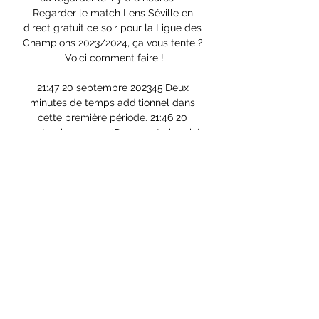
Regarder le match Lens Séville en 
direct gratuit ce soir pour la Ligue des 
Champions 2023/2024, ça vous tente ? 
Voici comment faire !

21:47 20 septembre 202345'Deux 
minutes de temps additionnel dans 
cette première période. 21:46 20 
septembre 202345'Danso est cherché 
au deuxième poteau, mais l'Autrichien 
n'arrive pas à redresser le ballon. 21:45 
20 septembre 202344'Coup franc 
intéressant à venir pour Lens, après une 
faute de Lemela sur Machado. 21:45 20 
septembre 202343'SAMBA ENCORE! Le 
portier lensois s'impose encore devant 
Lamela, qui a repris du bout du pied un 
centre vicieux de Rakitic. 21:44 20 
septembre 202342'Bonne présence 
lensoise sur ce centre de Pedroza! 
Nampalys Mendy repousse le danger. 