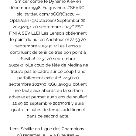
Smicer contre le Dynamo Kiev en 
décembre 1998. Fulgurance. #SEVRCL 
pic. twitter. com/pGQftGscz0 — 
OptaJean (@OptaJean) September 20, 
202322:54 20 septembre 2023C'EST 
FINI A SÉVILLE! Les Lensois obtiennent 
le point du nul en Andalousie! 22:53 20 
septembre 202390'+4Les Lensois 
continuent de tenir ce très bon point à 
Séville! 22:51 20 septembre 
202390'+3Le coup de tête de Medina ne 
trouve pas le cadre sur ce coup franc 
parfaitement exécuté! 22:50 20 
septembre 202390'+1Guilavogui obtient 
une faute aux abords de la surface 
adverse et permet aux siens de soufler! 
22:49 20 septembre 202390'Il y aura 
quatre minutes de temps additionnel 
dans ce second acte. 

Lens Séville en Ligue des Champions : 
où regarder le il y a 8 heures — 