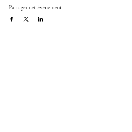
Partager cet événement
Formulaire d'abonnement
Envoyer
Tél :
06 71 36 19 83
Disponible : lundi - vendredi 10h00-20h00.
Mail :
jcircus2021@gmail.com