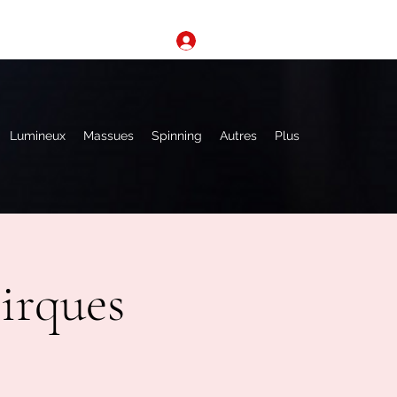
Se connecter
Lumineux
Massues
Spinning
Autres
Plus
irques