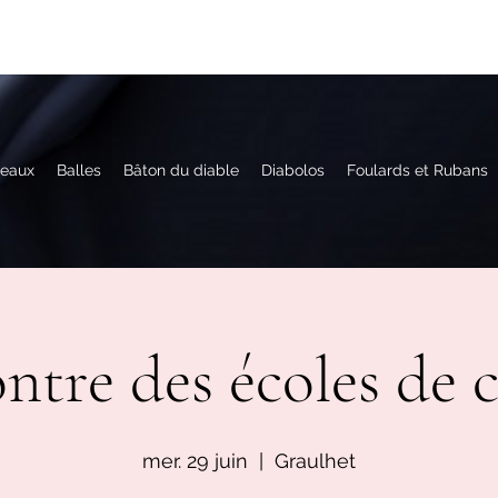
eaux
Balles
Bâton du diable
Diabolos
Foulards et Rubans
ntre des écoles de c
mer. 29 juin
  |  
Graulhet