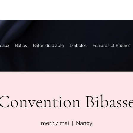
eaux
Balles
Bâton du diable
Diabolos
Foulards et Rubans
Convention Bibass
mer. 17 mai
  |  
Nancy