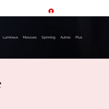
Se connecter
Lumineux
Massues
Spinning
Autres
Plus
e