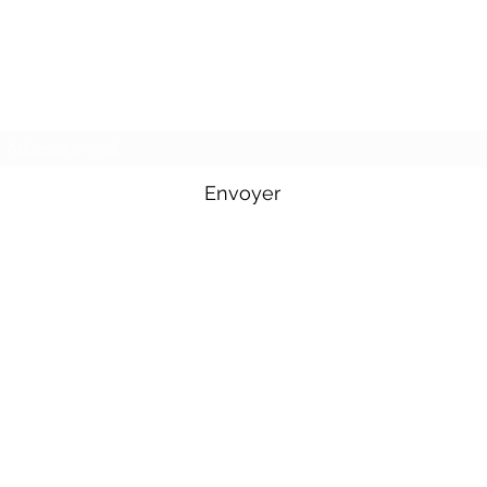
Formulaire d'abonnement
Envoyer
Tél : 06 71 36 19 83
Disponible : lundi - vendredi 10h00-20h00.
Mail :
jcircus2021@gmail.com
Instagram :
@jcircus.off
Facebook :
jcircus2021