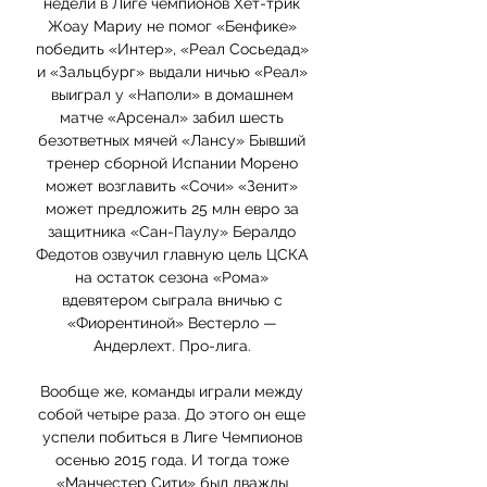
недели в Лиге чемпионов Хет-трик 
Жоау Мариу не помог «Бенфике» 
победить «Интер», «Реал Сосьедад» 
и «Зальцбург» выдали ничью «Реал» 
выиграл у «Наполи» в домашнем 
матче «Арсенал» забил шесть 
безответных мячей «Лансу» Бывший 
тренер сборной Испании Морено 
может возглавить «Сочи» «Зенит» 
может предложить 25 млн евро за 
защитника «Сан-Паулу» Бералдо 
Федотов озвучил главную цель ЦСКА 
на остаток сезона «Рома» 
вдевятером сыграла вничью с 
«Фиорентиной» Вестерло — 
Андерлехт. Про-лига. 

Вообще же, команды играли между 
собой четыре раза. До этого он еще 
успели побиться в Лиге Чемпионов 
осенью 2015 года. И тогда тоже 
«Манчестер Сити» был дважды 