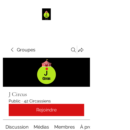
Groupes
J Circus
Public
·
42 Circassiens
Rejoindre
Discussion
Médias
Membres
À propos