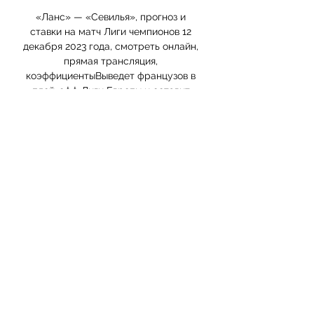
«Ланс» — «Севилья», прогноз и 
ставки на матч Лиги чемпионов 12 
декабря 2023 года, смотреть онлайн, 
прямая трансляция, 
коэффициентыВыведет французов в 
плей-офф Лиги Европы и оставит 
«Севилью» не у дел. Футбол. Лига 
чемпионов Начало игры через 17 ч. 1 
м. Dec 12, 2023, 8:45 PM Бесплатная 
трансляция матча Ланс — Севилья В 
предстоящем поединке Лиги 
чемпионов между «Лансом» и 
«Севильей» можно увидеть, что обе 
команды подходят к встрече с разным 
настроением. «Ланс», несмотря на 
разгромное поражение от 
«Арсенала» в прошлом туре, показал 
свою способность к восстановлению, 
сыграв вничью с «Монпелье» и 
одержав победу над «Лионом». С 
другой стороны, «Севилья» 