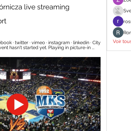
rnicza live streaming 
Sve
rt
ros
Ro
Voir tou
ok · twitter · vimeo · instagram · linkedin · City 
ent hasn't started yet. Playing in picture-in ...