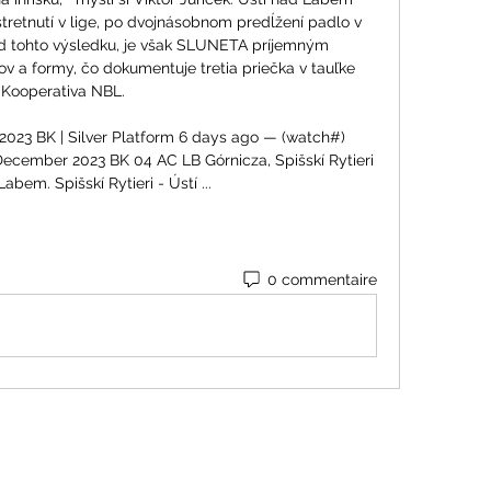
tretnutí v lige, po dvojnásobnom predĺžení padlo v 
 od tohto výsledku, je však SLUNETA príjemným 
 a formy, čo dokumentuje tretia priečka v tauľke 
Kooperativa NBL. 

2023 BK | Silver Platform 6 days ago — (watch#) 
December 2023 BK 04 AC LB Górnicza, Spišskí Rytieri 
abem. Spišskí Rytieri - Ústí ...
0 commentaire