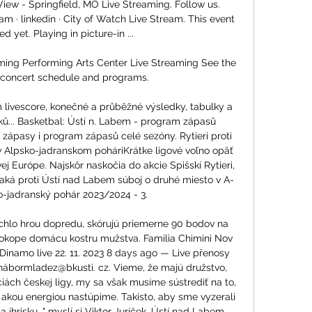
ew - Springfield, MO Live Streaming. Follow us. 
ram · linkedin · City of Watch Live Stream. This event 
ed yet. Playing in picture-in ...

ming Performing Arts Center Live Streaming See the 
 concert schedule and programs.

m livescore, konečné a průběžné výsledky, tabulky a 
ů... Basketbal: Ústí n. Labem - program zápasů 
 zápasy i program zápasů celé sezóny. Rytieri proti 
 Alpsko-jadranskom poháriKrátke ligové voľno opäť 
ej Európe. Najskôr naskočia do akcie Spišskí Rytieri, 
aká proti Ústí nad Labem súboj o druhé miesto v A-
o-jadranský pohár 2023/2024 - 3. 

ýchlo hrou dopredu, skórujú priemerne 90 bodov na 
okope domácu kostru mužstva. Familia Chimini Nov 
v Dinamo live 22. 11. 2023 8 days ago — Live přenosy 
 nábormladez@bkusti. cz. Vieme, že majú družstvo, 
iách českej ligy, my sa však musíme sústrediť na to, 
akou energiou nastúpime. Takisto, aby sme vyzerali 
na ihrisku, " myslí si Viktor Juríček. Ústí nad Labem 