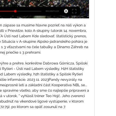
om zápase sa musíme hlavne pozrieť na náš výkon a 
li v Prievidze. kolo A-skupiny (utorok 14. novembra, 
TA Ústí nad Labem Kde sledovať: štatistický prenos, 
 Situácia v A-skupine Alpsko-jadranského pohára je 
 s 3 víťazstvami na čele tabuľky a Dinamo Záhreb na 
ej priečke s 3 prehrami. 

ýhre a prehre, konkrétne Dabrowa Górnicza, Spišskí 
í Rytieri - Ústí nad Labem výsledky, H2H štatistiky 
ad Labem výsledky, h2h štatistiky a Spišskí Rytieri 
lšie informácie. 2023 11. 2023Pandy nevyzrály na 
úprosně letí a základní část Kooperativa NBL se... 
 spravíme všetko, aby sme čo najlepšie pripravení a 
 v utorok, " vyhlásil tréner Teo Hojč. Jeho zverenci 
abudnúť na víkendové ligové vystúpenie, v ktorom 
(72:79), po ktorom sa opäť zosunuli na 7. 
