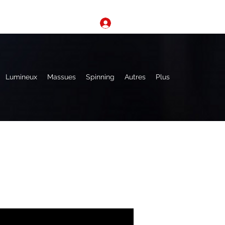
Se connecter
Lumineux
Massues
Spinning
Autres
Plus