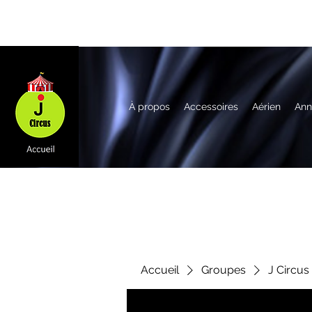
À propos
Accessoires
Aérien
Ann
Accueil
Groupes
J Circus