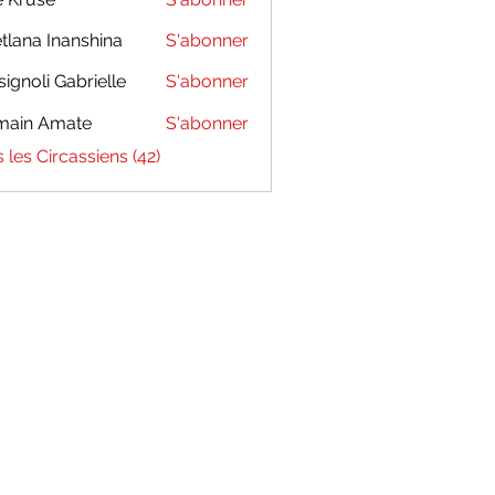
tlana Inanshina
S'abonner
signoli Gabrielle
S'abonner
main Amate
S'abonner
s les Circassiens (42)