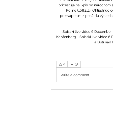
pricestuje na Spiš po náročnom s
Kolíne (108:112). Ohliadnúc
prekvapením z pohľadu výsledkov
Spisskí live video 6 December 
Kapfenberg - Spisskí live video 6 
a Ústí nad L
0
Write a comment...