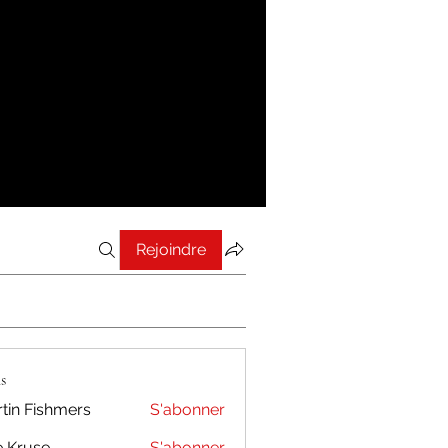
Rejoindre
s
tin Fishmers
S'abonner
 Kruse
S'abonner