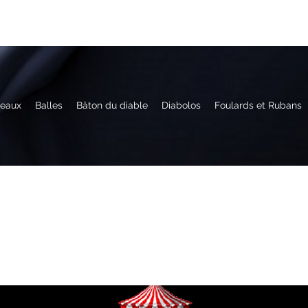
eaux
Balles
Bâton du diable
Diabolos
Foulards et Rubans