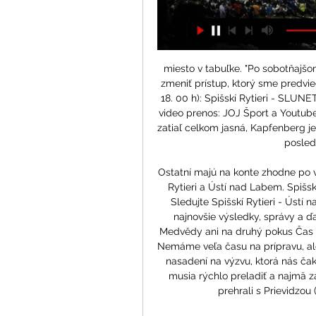
miesto v tabuľke. "Po sobotňajš
zmeniť prístup, ktorý sme predvied
18. 00 h): Spišskí Rytieri - SLUNE
video prenos: JOJ Šport a Youtube
zatiaľ celkom jasná, Kapfenberg je
posledn
Ostatní majú na konte zhodne po v
Rytieri a Ústí nad Labem. Spišsk
Sledujte Spišskí Rytieri - Ústí n
najnovšie výsledky, správy a ďa
Medvědy ani na druhý pokus Čas ne
Nemáme veľa času na prípravu, ale
nasadení na výzvu, ktorá nás čaká
musia rýchlo preladiť a najmä z
prehrali s Prievidzou 