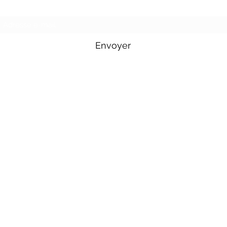
Formulaire d'abonnement
Envoyer
Tél : 06 71 36 19 83
Disponible : lundi - vendredi 10h00-20h00.
Mail :
jcircus2021@gmail.com
Instagram :
@jcircus.off
Facebook :
jcircus2021
n°siret : 899535819