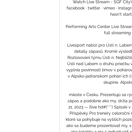
Watch Live Stream - SGF CityVi
facebook · twitter · vimeo · instag
hasn't start
Performing Arts Center Live Strea
full streaming
Livesport nabízí pro Ústí n. Labe
detaily zápasů. Kromě výsledk
Rozlosování týmu Ústí n. Nejbližší
Ústí nad Labem o druhú priečku v
vyplnia povinnosti tímov v pohárov
v Alpsko-jadranskom pohári ich č
skupine. Alpsk
mieste v Česku. Prezentujú sa r
zápas a podobne ako my, držia p
21, 2023 — [live hd#]***] Spisskí 
Příspěvky Pro trenéry celoroční
ktoré sa pohybuje na vyšších pozíc
ako sa budeme prezentovať my, s 
ako kolektív a nie 5 individualít 