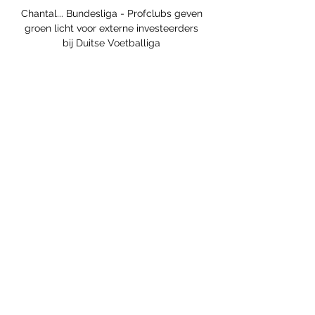
Chantal... Bundesliga - Profclubs geven 
groen licht voor externe investeerders 
bij Duitse Voetballiga 
Vertegenwoordigers van de 36 clubs uit 
de Eerste en Tweede Bundesliga 
hebben de weg vrijgemaakt voor de 
geplande miljardendeal van de Duitse 
Voetballiga (DFL) met een externe 
investeerder. Maandag kreeg een 
voorstel daartoe de vereiste 
tweederdemeerderheid op de 
algemene vergadering van de DFL in 
Frankfurt. Elise Mertens en Storm 
Hunter verkozen tot Dubbelspeelsters 
van het Jaar Elise Mertens en haar 
Australische vaste dubbelpartner 
Storm Hunter zijn door de Women's 
Tennis Association WTA verkozen tot 
het beste Dubbelteam van het Jaar, zo 
maakte de WTA maandag bekend. 
