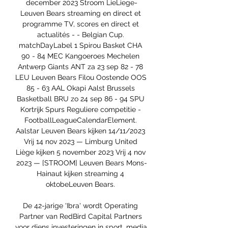
december 2023 Stroom LieLiege-
Leuven Bears streaming en direct et 
programme TV, scores en direct et 
actualités - - Belgian Cup. 
matchDayLabel 1 Spirou Basket CHA 
90 - 84 MEC Kangoeroes Mechelen 
Antwerp Giants ANT za 23 sep 82 - 78 
LEU Leuven Bears Filou Oostende OOS 
85 - 63 AAL Okapi Aalst Brussels 
Basketball BRU zo 24 sep 86 - 94 SPU 
Kortrijk Spurs Reguliere competitie - 
FootballLeagueCalendarElement. 
Aalstar Leuven Bears kijken 14/11/2023 
Vrij 14 nov 2023 — Limburg United 
Liège kijken 5 november 2023 Vrij 4 nov 
2023 — [STROOM] Leuven Bears Mons-
Hainaut kijken streaming 4 
oktobeLeuven Bears. 

De 42-jarige 'Ibra' wordt Operating 
Partner van RedBird Capital Partners 
voor diens investeringen in sport, media 