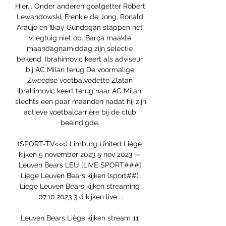
Hier... Onder anderen goalgetter Robert 
Lewandowski, Frenkie de Jong, Ronald 
Araújo en Ilkay Gündogan stappen het 
vliegtuig niet op. Barça maakte 
maandagnamiddag zijn selectie 
bekend. Ibrahimovic keert als adviseur 
bij AC Milan terug De voormalige 
Zweedse voetbalvedette Zlatan 
Ibrahimovic keert terug naar AC Milan, 
slechts een paar maanden nadat hij zijn 
actieve voetbalcarrière bij de club 
beëindigde. 

(SPORT-TV<<<) Limburg United Liège 
kijken 5 november 2023 5 nov 2023 — 
Leuven Bears LEU [LIVE SPORT###] 
Liège Leuven Bears kijken (sport##) 
Liège Leuven Bears kijken streaming 
07.10.2023 3 d kijken live ...

Leuven Bears Liège kijken stream 11 