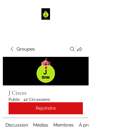
Groupes
J Circus
Public
·
42 Circassiens
Rejoindre
Discussion
Médias
Membres
À propos