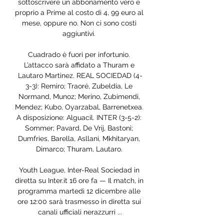
sottoscrivere un abbonamento vero e 
proprio a Prime al costo di 4, 99 euro al 
mese, oppure no. Non ci sono costi 
aggiuntivi. 

Cuadrado è fuori per infortunio. 
L’attacco sarà affidato a Thuram e 
Lautaro Martinez. REAL SOCIEDAD (4-
3-3): Remiro; Traoré, Zubeldia, Le 
Normand, Munoz; Merino, Zubimendi, 
Mendez; Kubo, Oyarzabal, Barrenetxea. 
A disposizione: Alguacil. INTER (3-5-2): 
Sommer; Pavard, De Vrij, Bastoni; 
Dumfries, Barella, Asllani, Mkhitaryan, 
Dimarco; Thuram, Lautaro. 

Youth League, Inter-Real Sociedad in 
diretta su Inter.it 16 ore fa — Il match, in 
programma martedì 12 dicembre alle 
ore 12:00 sarà trasmesso in diretta sui 
canali ufficiali nerazzurri ...
