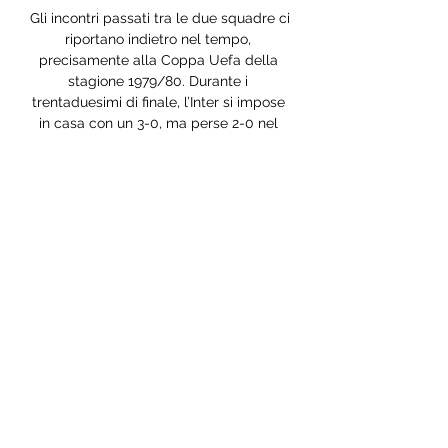
Gli incontri passati tra le due squadre ci 
riportano indietro nel tempo, 
precisamente alla Coppa Uefa della 
stagione 1979/80. Durante i 
trentaduesimi di finale, l’Inter si impose 
in casa con un 3-0, ma perse 2-0 nel 
match di ritorno in terra iberica. 
Guardando alle formazioni attese, Kubo 
è uno degli attaccanti più minacciosi 
del Real Sociedad, insieme a 
Oyarzabal e Barrenetxea. Le Normand, 
dopo essere stato al centro delle voci 
di mercato, guiderà la difesa. Per 
quanto riguarda l’Inter, Darmian e 
Frattesi sono in lizza per una maglia da 
titolare, ma Pavard e Mkhitaryan, 
autore di una doppietta nel derby, alla 
fine potrebbero spuntarla. Calhanoglu 
è escluso per problemi fisici, mentre in 
mezzo al campo dovrebbe esserci 
spazio per Asllani. 
