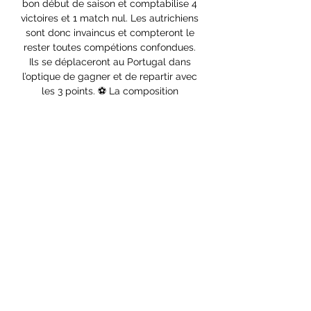
bon début de saison et comptabilise 4 
victoires et 1 match nul. Les autrichiens 
sont donc invaincus et compteront le 
rester toutes compétions confondues. 
Ils se déplaceront au Portugal dans 
l’optique de gagner et de repartir avec 
les 3 points. ⚽️ La composition 
probable de Benfica (4231): Trubin – 
Bah, Silva, Otamendi, Aursnes – Neves, 
Kokcu – Di Maria, Silva, Mario – Musa. 

Red Bull Salzburg - SL Benfica live • 
TV, online, watch free live matchThe 
match between Red Bull Salzburg and 
SL Benfica will take place on 12. 12. 
2023 at 19:00. Red Bull Arena will serve 
as the site of this exciting event. The 
match is part of Champions League in 
Football. It will be broadcasted live on 
FOX Sports 3 Cono Sur, Sky Sport 
Austria 1, Pickx+ Sports 7, Fox Sports 3 
Cono Norte, Arena Sport 5, Cytavision 