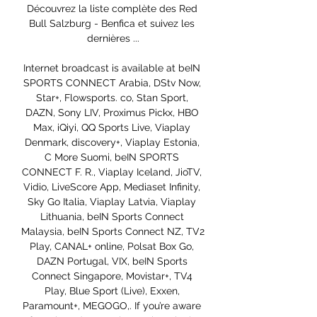
Découvrez la liste complète des Red 
Bull Salzburg - Benfica et suivez les 
dernières ...

Internet broadcast is available at beIN 
SPORTS CONNECT Arabia, DStv Now, 
Star+, Flowsports. co, Stan Sport, 
DAZN, Sony LIV, Proximus Pickx, HBO 
Max, iQiyi, QQ Sports Live, Viaplay 
Denmark, discovery+, Viaplay Estonia, 
C More Suomi, beIN SPORTS 
CONNECT F. R., Viaplay Iceland, JioTV, 
Vidio, LiveScore App, Mediaset Infinity, 
Sky Go Italia, Viaplay Latvia, Viaplay 
Lithuania, beIN Sports Connect 
Malaysia, beIN Sports Connect NZ, TV2 
Play, CANAL+ online, Polsat Box Go, 
DAZN Portugal, VIX, beIN Sports 
Connect Singapore, Movistar+, TV4 
Play, Blue Sport (Live), Exxen, 
Paramount+, MEGOGO,. If you’re aware 