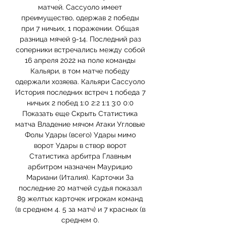
матчей. Сассуоло имеет 
преимущество, одержав 2 победы 
при 7 ничьих, 1 поражении. Общая 
разница мячей 9-14. Последний раз 
соперники встречались между собой 
16 апреля 2022 на поле команды 
Кальяри, в том матче победу 
одержали хозяева. Кальяри Сассуоло 
История последних встреч 1 победа 7 
ничьих 2 побед 1:0 2:2 1:1 3:0 0:0 
Показать еще Скрыть Статистика 
матча Владение мячом Атаки Угловые 
Фолы Удары (всего) Удары мимо 
ворот Удары в створ ворот 
Статистика арбитра Главным 
арбитром назначен Маурицио 
Мариани (Италия). Карточки За 
последние 20 матчей судья показал 
89 желтых карточек игрокам команд 
(в среднем 4. 5 за матч) и 7 красных (в 
среднем 0. 
