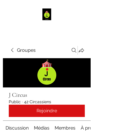
Groupes
J Circus
Public
·
42 Circassiens
Rejoindre
Discussion
Médias
Membres
À propos